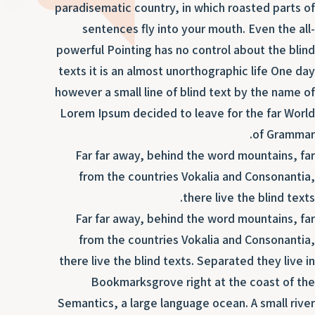
ד
paradisematic country, in which roasted parts of
ה
sentences fly into your mouth. Even the all-
ת
ל
powerful Pointing has no control about the blind
ת
ת
texts it is an almost unorthographic life One day
נ
ת
however a small line of blind text by the name of
א
ת
Lorem Ipsum decided to leave for the far World
א
ת
ס
of Grammar.
ת
ו
Far far away, behind the word mountains, far
ת
ס
from the countries Vokalia and Consonantia,
ע
ל
there live the blind texts.
Far far away, behind the word mountains, far
ת
ו
from the countries Vokalia and Consonantia,
ת
there live the blind texts. Separated they live in
ת
Bookmarksgrove right at the coast of the
ת
Semantics, a large language ocean. A small river