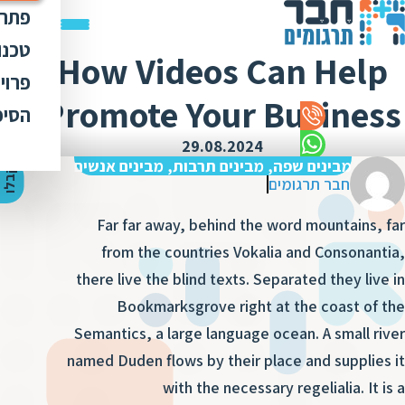
פתרו
תרג
טכנו
How Videos Can Help
ת
הק
עימ
פרוי
מ
ת
Promote Your Business
פתר
הבט
לכל
הסיפ
מ
ת
ת
מדר
אוד
29.08.2024
ת
ס
ת
מבינים שפה, מבינים תרבות, מבינים אנשים
כלי
אוד
י
ק
ב
ל
ו
ה
צ
ע
ת
מ
ח
י
ר
ת
ת
חבר תרגומים
ד
תרג
תקנ
ו
א
Far far away, behind the word mountains, far
ת
ל
זיכ
הצו
ת
י
ב
from the countries Vokalia and Consonantia,
כ
מגז
מ
there live the blind texts. Separated they live in
ת
ת
ו
קרי
Bookmarksgrove right at the coast of the
ת
ת
ת
ה
Semantics, a large language ocean. A small river
מ
ה
named Duden flows by their place and supplies it
ה
ס
ת
מ
with the necessary regelialia. It is a
מ
ק