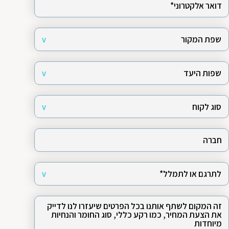
שפת המקור
v
אנגלית
צרפתית
שפות היעד
v
רוסית
עברית
גרמנית
אנגלית
צרפתית
סוג לקוח
v
ספרדית
ערבית
רוסית
עברית
גרמנית
לקוח פרטי
לקוח עסקי
הולנדית
איטלקית
ספרדית
ערבית
אחר
הולנדית
איטלקית
לתרגם או לתמלל*
v
אחר
מעונין/ת בתרגום
מעונין/ת בתמלול