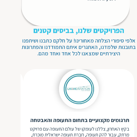
עבורנו 
GS3
הפרויקטים שלנו, בביסים קטנים
אלפי סיפורי הצלחה מאחורינו! על חלקם כתבנו ושיתפנו
בתובנות שלמדנו, האתגרים איתם התמודדנו והפתרונות
היצירתיים שמצאנו לכל אחד ואחד מהם.
תרגומים מקצועיים בתחום התעופה והאבטחה
תרגום סי
בקיץ האחרון, צללנו לעומקו של עולם התעופה עם פרויקט
כשרשות הע
מרתק, עבור להק תעופה, חברת תעופה ישראלית מוכרת,