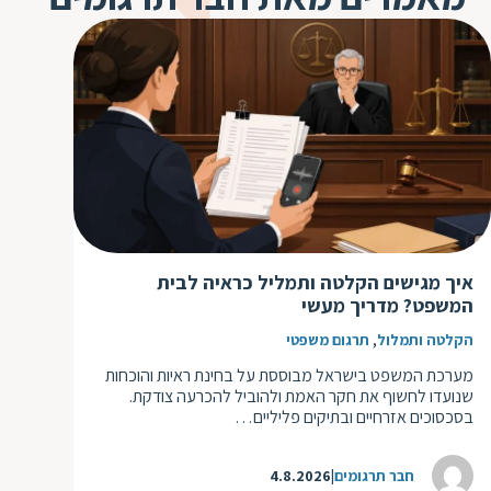
ד
ה
ת
ל
ת
ת
נ
ת
א
ת
א
ת
ס
ת
ו
ת
ס
ע
איך מגישים הקלטה ותמליל כראיה לבית
ל
המשפט? מדריך מעשי
ת
,
הקלטה ותמלול
תרגום משפטי
ו
מערכת המשפט בישראל מבוססת על בחינת ראיות והוכחות
שנועדו לחשוף את חקר האמת ולהוביל להכרעה צודקת.
ת
בסכסוכים אזרחיים ובתיקים פליליים…
ת
ת
חבר תרגומים
4.8.2026