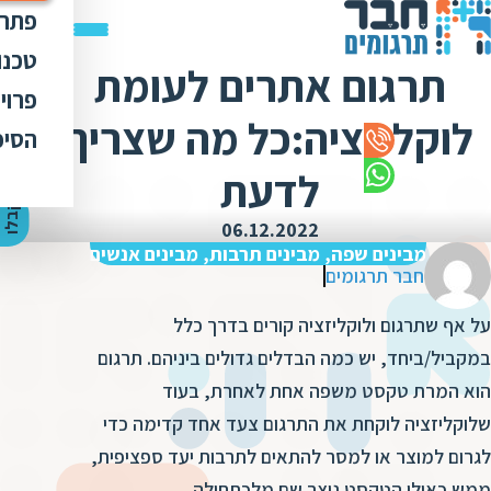
פתרו
תרג
טכנו
תרגום אתרים לעומת
ת
הק
עימ
פרוי
מ
ת
לוקליזציה:כל מה שצריך
פתר
הבט
לכל
הסיפ
מ
ת
ת
מדר
אוד
לדעת
ת
ס
ת
כלי
אוד
י
ק
ב
ל
ו
ה
צ
ע
ת
מ
ח
י
ר
ת
ת
06.12.2022
ד
תרג
תקנ
ו
א
מבינים שפה, מבינים תרבות, מבינים אנשים
ת
ל
חבר תרגומים
זיכ
הצו
ת
י
ב
כ
מגז
על אף שתרגום ולוקליזציה קורים בדרך כלל
מ
ת
ת
ו
קרי
במקביל/ביחד, יש כמה הבדלים גדולים ביניהם. תרגום
ת
ת
הוא המרת טקסט משפה אחת לאחרת, בעוד
ת
ה
מ
ה
שלוקליזציה לוקחת את התרגום צעד אחד קדימה כדי
ה
ס
ת
לגרום למוצר או למסר להתאים לתרבות יעד ספציפית,
מ
מ
ק
ממש כאילו הטקסט נוצר שם מלכתחילה.