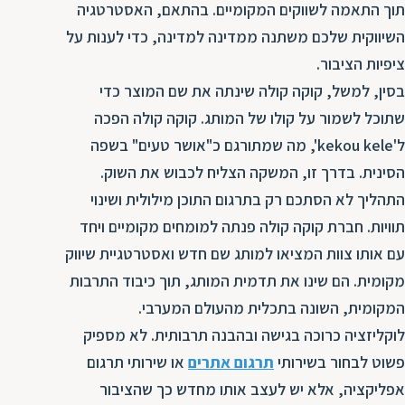
תוך התאמה לשווקים המקומיים. בהתאם, האסטרטגיה
ת
השיווקית שלכם משתנה ממדינה למדינה, כדי לענות על
ציפיות הציבור.
בסין, למשל, קוקה קולה שינתה את שם המוצר כדי
שתוכל לשמור על קולו של המותג. קוקה קולה הפכה
ל'kekou kele', מה שמתורגם כ"אושר טעים" בשפה
הסינית. בדרך זו, המשקה הצליח לכבוש את השוק.
התהליך לא הסתכם רק בתרגום התוכן מילולית ושינוי
תוויות. חברת קוקה קולה פנתה למומחים מקומיים ויחד
עם אותו צוות המציאו למותג שם חדש ואסטרטגיית שיווק
מקומית. הם שינו את תדמית המותג, תוך כיבוד התרבות
המקומית, השונה בתכלית מהעולם המערבי.
לוקליזציה כרוכה בגישה ובהבנה תרבותית. לא מספיק
פשוט לבחור בשירותי
תרגום אתרים
או שירותי תרגום
אפליקציה, אלא יש לעצב אותו מחדש כך שהציבור