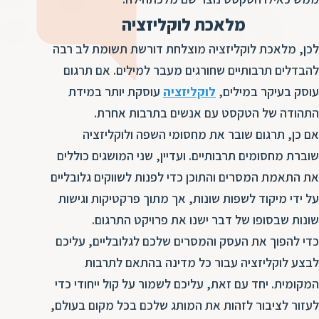
ד
ה
מלאכת לוקליזציה
ת
ל
לכן, מלאכת לוקליזציה מוצלחת דורשת תשומת לב רבה
ת
ת
להבדלים תרבותיים שחורגים מעבר למילים. אם תרגום
נ
ת
עוסק בעיקר במילים,
לוקליזציה
עוסקת יותר במידת
א
ת
התהודה של הטקסט עם אנשים בתרבות אחרת.
א
ת
אם כן, תרגום שובר את מחסומי השפה ולוקליזציה
ס
ת
שוברת מחסומים תרבותיים. ועדיין, שני המושגים כוללים
ו
ת
ס
את התאמת המסרים והתוכן כדי לפנות לשווקים גלובליים
ע
ל
על ידי מיקוד לשפות שונות, אך מתוך פרקטיקות וגישות
שונות שבסופו של דבר ישנו את פרויקט התרגום.
ת
ו
כדי להפוך את העסק והמסרים שלכם לגלובליים, עליכם
לבצע לוקליזציה עבור כל מדינה בהתאם לתרבות
ת
ת
המקומית. יחד עם זאת, עליכם לשמור על קול ייחודי כדי
ת
לעזור לציבור לזהות את המותג שלכם בכל מקום בעולם,