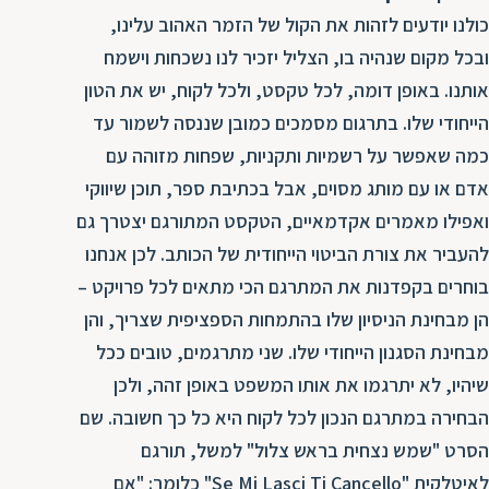
כולנו יודעים לזהות את הקול של הזמר האהוב עלינו,
ובכל מקום שנהיה בו, הצליל יזכיר לנו נשכחות וישמח
אותנו. באופן דומה, לכל טקסט, ולכל לקוח, יש את הטון
הייחודי שלו. בתרגום מסמכים כמובן שננסה לשמור עד
כמה שאפשר על רשמיות ותקניות, שפחות מזוהה עם
אדם או עם מותג מסוים, אבל בכתיבת ספר, תוכן שיווקי
ואפילו מאמרים אקדמאיים, הטקסט המתורגם יצטרך גם
להעביר את צורת הביטוי הייחודית של הכותב. לכן אנחנו
בוחרים בקפדנות את המתרגם הכי מתאים לכל פרויקט –
הן מבחינת הניסיון שלו בהתמחות הספציפית שצריך, והן
מבחינת הסגנון הייחודי שלו. שני מתרגמים, טובים ככל
שיהיו, לא יתרגמו את אותו המשפט באופן זהה, ולכן
הבחירה במתרגם הנכון לכל לקוח היא כל כך חשובה. שם
הסרט "שמש נצחית בראש צלול" למשל, תורגם
לאיטלקית "Se Mi Lasci Ti Cancello" כלומר: "אם