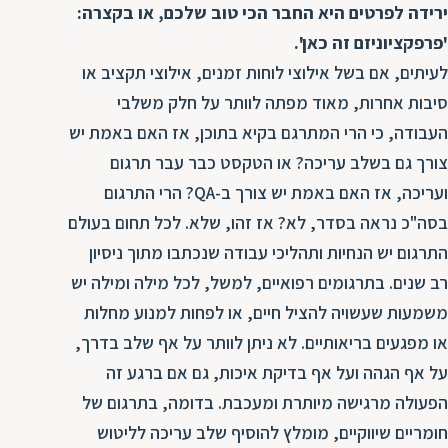
ירידה לפרטים היא החבר הכי טוב שלכם, או בקצרה:
ת
'פרפקציוניזם זה כאן'.
לעיתים, אם בשל אילוצי לוחות זמנים, אילוצי תקציב או
סיבות אחרות, מאוד מפתה לוותר על חלק משלבי
העבודה, כי הרי המתרגם בקיא בתוכן, אז האם באמת יש
צורך גם בשלב עריכה? או הטקסט כבר עבר תרגום
ועריכה, אז האם באמת יש צורך ב-QA? הרי התרגום
בסה"כ נראה בסדר, לא? אז זהו, שלא. לכל תחום בעולם
התרגום יש הנחיות ותהליכי עבודה שנכתבו מתוך ניסיון
רב שנים. בתרגומים רפואיים, למשל, לכל מילה ומילה יש
משמעות שעשויה להציל חיים, או לפחות למנוע מחלות
או מפגעים בריאותיים. לא ניתן לוותר על אף שלב בדרך,
על אף הגהה ועל אף בדיקת איכות, גם אם ברגע זה
הפעולה מרגישה מיותרת ומעכבת. בדומה, בתרגום של
חומריים שיווקיים, מומלץ להוסיף שלב עריכה לליטוש