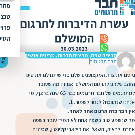
פתרו
תרג
טכנו
עשרת הדיברות לתרגום
ת
הק
עימ
פרוי
מ
ת
המושלם
פתר
הבט
לכל
הסיפ
מ
ת
ת
מדר
אוד
30.03.2023
ת
ס
ת
מבינים שפה, מבינים תרבות, מבינים אנשים
כלי
אוד
י
ק
ב
ל
ו
ה
צ
ע
ת
מ
ח
י
ר
ת
ת
חבר תרגומים
ד
תרג
תקנ
ו
א
גייסנו את צוות המקצוענים שלנו כדי שיתנו לנו את טיפ
ת
ל
זיכ
הצו
ת
י
ב
הזהב שלהם לתרגום המושלם. אם זה מה שעובד
כ
מגז
מ
למתרגמים של חבר תרגומים כבר 65 שנה ברצף, מי
ת
ת
ו
קרי
אנחנו שנתווכח? לגזור לשמור. 1.
ת
ת
ת
ה
אין דבר כזה תרגום אחד לאחד.
מ
ה
מה שנשמע טוב בשפה אחת לא תמיד עובד בשפה
ה
ס
ת
מ
אחרת. לראיה, תשאלו את הילארי קלינטון, שכיהנה
מ
ק