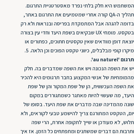
המשתמש היא חלק בלתי נפרד מאסטרטגיית התרגום.
תהליך ה-QA קורה אחרי שמטמיעים את התרגום באתר,
בדומה להגהה אבל המתמקדת בפריסה ובנראות ולא רק
בטקסט. מומחי UX שבקיאים בשפת היעד וחדי עין בצורה
יוצאת דופן מוודאים שאין טקסטים חתוכים, כפתורים או
מיקרו קופי מבלבלים, כיווני טקסט הפוכים וכן הלאה. 5.
תרגום 'au naturel'.
יש את השפה הנכונה ויש את השפה שמדברים בה. חלק
מהמומחיות של אנשי המקצוע בחבר תרגומים היא להכיר
את השפה העכשווית, הן של שפת המקור והן של שפת
היעד, מה שעשוי להיות מאתגר כשמתגוררים במקום
שונה מהמדינה שבה מדברים את שפת היעד. בסופו של
יום, הטקסט המתורגם צריך להישמע טבעי לקוראים, ולא
תלוש, לא מעודכן או שייך לתקופה אחרת, הרי שפה
ותרבות הם דברים שמשתנים ומתפתחים כל הזמן. אז איך