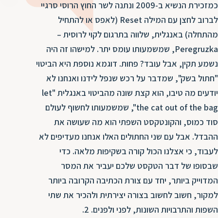
ד
כמזכירת הנשיא ב-2009 ונתנה לשר החוץ הרוסי סרגיי
ה
לברוב לחצן עם המילה Reset (לאפס או להתחיל
ת
ל
מהתחלה) באנגלית, שלווה בתרגום לקוי לרוסית –
ת
ת
Peregruzka, שמשמעותו עומס יתר. למישהו זה היה
נ
ת
נשמע תקין, אבל עובד? פחות. דוגמא נוספת היא הביטוי
א
ת
"חתול בשק", שמדבר על רכש שנפל לידנו ואנחנו לא
א
ת
ס
יודעים מה טיבו, הוא קצת שונה מהביטוי באנגלית "let
ת
ו
the cat out of the bag", שמשמעותו לחשוף לעולם
ת
ס
סוד כמוס, והקונטקסט השפתי הוא מה שעושה את
ע
ל
ההבדל. אבל עם שני החתולים האלו אנחנו מעדיפים לא
לעבוד, כי אצלנו הכול קורה בשקיפות מלאה. כדי
ת
ו
שבסופו של דבר הטקסט שלכם יעביר את המסר
ת
המדוייק ביותר, יחד עם צורת הכתיבה הקרובה ביותר
ת
למקור, חשוב לחשוב בצורה יצירתית ולהכיר את שתי
ת
השפות והתרבויות השונות, לפני ולפנים. 2.