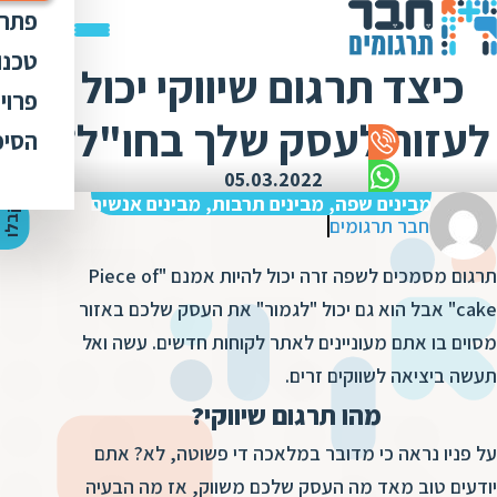
פתרו
תרג
טכנו
כיצד תרגום שיווקי יכול
ת
הק
עימ
פרוי
מ
ת
לעזור לעסק שלך בחו"ל?
פתר
הבט
לכל
הסיפ
מ
ת
ת
מדר
אוד
05.03.2022
ת
ס
ת
מבינים שפה, מבינים תרבות, מבינים אנשים
כלי
אוד
י
ק
ב
ל
ו
ה
צ
ע
ת
מ
ח
י
ר
ת
ת
חבר תרגומים
ד
תרג
תקנ
ו
א
תרגום מסמכים לשפה זרה יכול להיות אמנם "Piece of
ת
ל
זיכ
הצו
ת
י
ב
cake" אבל הוא גם יכול "לגמור" את העסק שלכם באזור
כ
מגז
מ
מסוים בו אתם מעוניינים לאתר לקוחות חדשים. עשה ואל
ת
ת
ו
קרי
תעשה ביציאה לשווקים זרים.
ת
ת
ת
ה
מהו תרגום שיווקי?
מ
ה
ה
ס
על פניו נראה כי מדובר במלאכה די פשוטה, לא? אתם
ת
מ
מ
יודעים טוב מאד מה העסק שלכם משווק, אז מה הבעיה
ק