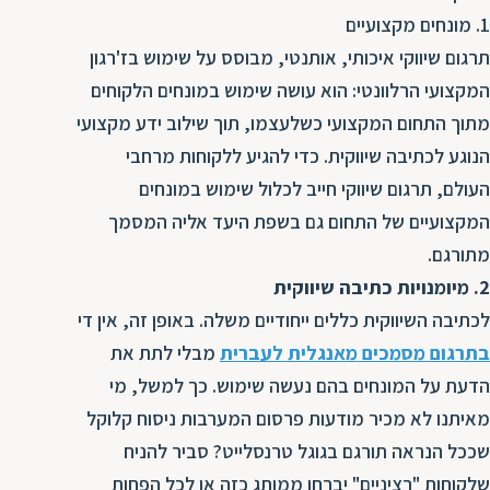
ת
1. מונחים מקצועיים
תרגום שיווקי איכותי, אותנטי, מבוסס על שימוש בז'רגון
המקצועי הרלוונטי: הוא עושה שימוש במונחים הלקוחים
מתוך התחום המקצועי כשלעצמו, תוך שילוב ידע מקצועי
הנוגע לכתיבה שיווקית. כדי להגיע ללקוחות מרחבי
העולם, תרגום שיווקי חייב לכלול שימוש במונחים
המקצועיים של התחום גם בשפת היעד אליה המסמך
מתורגם.
2. מיומנויות כתיבה שיווקית
לכתיבה השיווקית כללים ייחודיים משלה. באופן זה, אין די
בתרגום מסמכים מאנגלית לעברית
מבלי לתת את
הדעת על המונחים בהם נעשה שימוש. כך למשל, מי
מאיתנו לא מכיר מודעות פרסום המערבות ניסוח קלוקל
שככל הנראה תורגם בגוגל טרנסלייט? סביר להניח
שלקוחות "רציניים" יברחו ממותג כזה או לכל הפחות