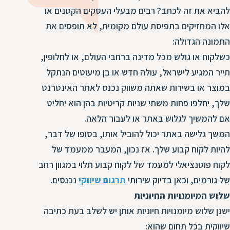
ד
ה
להביא את זה לכתב? רבים מבעלי העסקים הקטנים או
ת
ל
אלו המחזיקים בתפיסת עולם מקומית, לא תופסים את
ת
ת
התמונה הגדולה:
נ
ת
כשלקוח או גולש מכל מדינה ברחבי העולם, או לחלופין,
א
ת
תייר המגיע לישראל, עולה חדש או בן מיעוטים הנתקל
א
ת
במוצר או בשירות שאתה משווק נכנס לאתר האינטרנט
ס
ת
שלך, יחלפו פחות משתי שניות קריטיות בהן הוא יחליט
ו
ת
אם להמשיך לגלוש באתר או לעבור הלאה.
ס
ע
המשך גלישה באתר יכול להוביל אותו, בסופו של דבר,
ל
להיות לקוח קבוע שלך. אז נכון, המעבר ממעמד של
ת
לקוח פוטנציאלי למעמד של לקוח קבוע תלוי במגוון רחב
ו
של גורמים, וכאן בדיוק שירותי
תרגום שיווקי
נכנסים.
ת
שלוש המיומנויות החיוניות
ת
ישנן שלוש מיומנויות חיוניות אותן יש לשלב בעת כתיבה
ת
שיווקית בכל תחום שהוא: