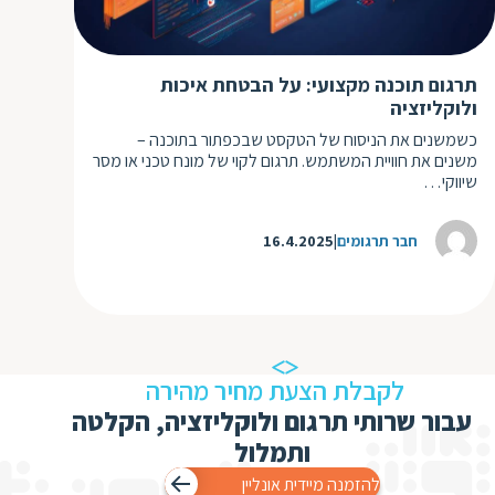
ד
ה
ת
ל
ת
תרגום תוכנה מקצועי: על הבטחת איכות
ת
ולוקליזציה
נ
ת
כשמשנים את הניסוח של הטקסט שבכפתור בתוכנה –
א
ת
משנים את חוויית המשתמש. תרגום לקוי של מונח טכני או מסר
א
ת
שיווקי…
ס
ת
ו
חבר תרגומים
16.4.2025
ת
ס
ע
ל
ת
ו
לקבלת הצעת מחיר מהירה
ת
עבור שרותי תרגום ולוקליזציה, הקלטה
ת
ותמלול
ת
להזמנה מיידית אונליין