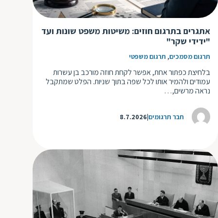
ד
ה
ת
ל
אתגרים בתרגום חוזים: משיטות משפט שונות ועד
ת
ת
"ידידי שקר"
נ
ת
,
תרגום מסמכים
תרגום משפטי
א
ת
בלחיצת כפתור אחת, אפשר לקחת חוזה מורכב בן עשרות
א
ת
עמודים ולהמיר אותו לכל שפה בתוך שניות. הפלט שמתקבל
נראה מרשים,…
ס
ת
ו
ת
חבר תרגומים
8.7.2026
ס
ע
ל
ת
ו
ת
ת
ת