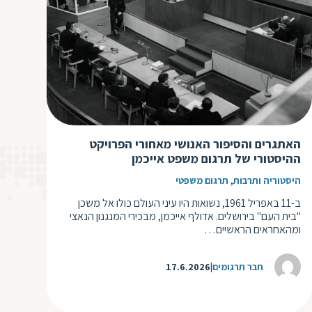
ת
האתגרים והסיפור האנושי מאחורי הפרויקט
ההיסטורי של תרגום משפט אייכמן
,
היסטוריה ותרבות
תרגום משפטי
ב-11 באפריל 1961, נשואות היו עיני העולם כולו אל משכן
"בית העם" בירושלים. אדולף אייכמן, מבכירי המנגנון הנאצי
ומהאחראים הראשיים…
חבר תרגומים
17.6.2026