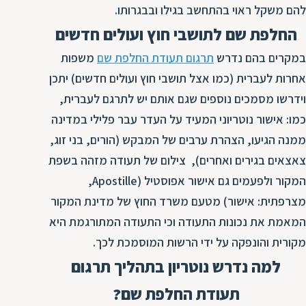
ת
להם משקל ראוי בהתחשב בגילו ובבגרותו.
החלפת שם לתושבי חוץ ועולים חדשים
במקרים בהם נדרש
תרגום תעודת החלפת שם
משפות
אחרות לעברית (כמו אצל תושבי חוץ ועולים חדשים) יתכן
וידרשו מסמכים נוספים שגם אותם יש לתרגם לעברית,
כמו: אישור נוטריוני המעיד על העדר עבר פלילי במדינה
ממנה הגיעו, הצהרת ערבים של המבקש (הורים, בני זוג,
צאצאים בגירים ואחרים), צילום של תעודה מזהה בשפת
המקור ולפעמים גם אישור אפוסטיל (Apostille,
מצרפתית: אישור) מטעם משרד החוץ של מדינת המקור
המאמת את נכונות התעודה וכי התעודה המתורגמת היא
מקורית והונפקה על ידי הרשות המוסמכת לכך.
למה נדרש נוטריון בתהליך תרגום
תעודת החלפת שם?