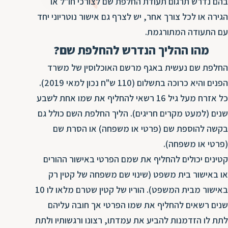
ד
בהם נדרש תרגום תעודת החלפת שם לצורכי חו"ל או
ה
הגירה או לכל צורך אחר, יש לצרף גם אישור נוטריוני יחד
ת
ל
עם התעודה המתורגמת.
ת
ת
מהו ההליך הנדרש להחלפת שם?
נ
ת
א
החלפת שם נעשית באגף מרשם האוכלוסין של משרד
ת
א
הפנים והיא כרוכה בתשלום (110 ש"ח נכון למאי 2019).
ת
ס
כל אזרח מעל גיל 16 רשאי להחליף את שמו אחת לשבע
ת
ו
שנים (למעט מקרים חריגים). הליך החלפת השם כולל גם
ת
ס
בקשה להוספת שם (פרטי או משפחה) או הסרת שם
ע
ל
(פרטי או משפחה).
ת
קטינים יכולים להחליף את שמם הפרטי באישור ההורים
ו
או באישור בית משפט (שינוי שם משפחה של קטין רק
ת
באישור מבית המשפט). הוריו של קטין שטרם מלאו לו 10
ת
שנים רשאים להחליף את שמו הפרטי אך חובה עליהם
ת
לתת לו הזדמנות להביע את עמדתו, רצונו ורגשותיו ולתת