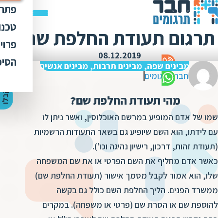
פתרו
תרג
טכנו
תרגום תעודת החלפת שם
ת
הק
עימ
פרוי
מ
ת
08.12.2019
פתר
הבט
לכל
הסיפ
מ
ת
מבינים שפה, מבינים תרבות, מבינים אנשים
ת
מדר
חבר תרגומים
אוד
ת
ס
ת
כלי
אוד
י
ק
ב
ל
ו
ה
צ
ע
ת
מ
ח
י
ר
מהי תעודת החלפת שם?
ת
ת
ד
תרג
תקנ
ו
א
שמו של אדם המופיע במרשם האוכלוסין, ואשר ניתן לו
ת
ל
זיכ
הצו
ת
עם לידתו, הוא השם שיופיע גם בשאר התעודות הרשמיות
י
ב
כ
מגז
מ
(תעודת זהות, דרכון, רישיון נהיגה וכו').
ת
ת
ו
קרי
כאשר אדם מחליף את השם הפרטי או את שם המשפחה
ת
ת
ת
שלו, הוא אמור לקבל מסמך אישור (תעודת החלפת שם)
ה
מ
ה
ממשרד הפנים. הליך החלפת השם כולל גם בקשה
ה
ס
ת
להוספת שם או הסרת שם (פרטי או משפחה). במקרים
מ
מ
ק