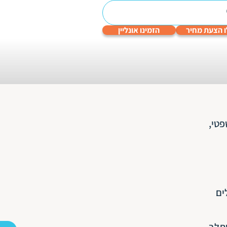
 הצעת מחיר
הזמינו אונליין
עריכה
תרגום
תרגום
תרגום
תרגום
לשונית
טכני
תעודות
שפות
גיימינג
והנדסי
פטי,
ים
שתלב