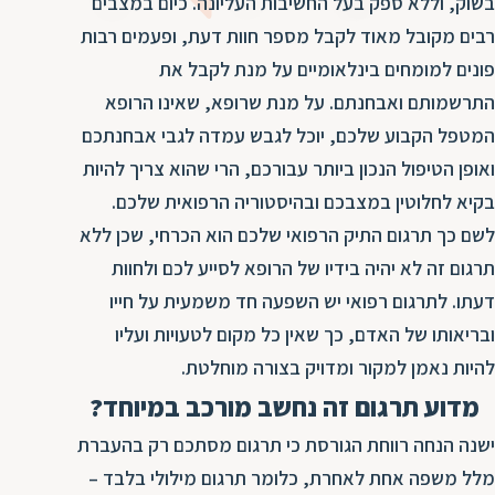
ד
בשוק, וללא ספק בעל החשיבות העליונה. כיום במצבים
ה
רבים מקובל מאוד לקבל מספר חוות דעת, ופעמים רבות
ת
ל
פונים למומחים בינלאומיים על מנת לקבל את
ת
ת
התרשמותם ואבחנתם. על מנת שרופא, שאינו הרופא
נ
ת
המטפל הקבוע שלכם, יוכל לגבש עמדה לגבי אבחנתכם
א
ת
ואופן הטיפול הנכון ביותר עבורכם, הרי שהוא צריך להיות
א
ת
בקיא לחלוטין במצבכם ובהיסטוריה הרפואית שלכם.
ס
ת
לשם כך תרגום התיק הרפואי שלכם הוא הכרחי, שכן ללא
ו
ת
תרגום זה לא יהיה בידיו של הרופא לסייע לכם ולחוות
ס
ע
דעתו. לתרגום רפואי יש השפעה חד משמעית על חייו
ל
ובריאותו של האדם, כך שאין כל מקום לטעויות ועליו
ת
להיות נאמן למקור ומדויק בצורה מוחלטת.
ו
מדוע תרגום זה נחשב מורכב במיוחד?
ת
ת
ישנה הנחה רווחת הגורסת כי תרגום מסתכם רק בהעברת
ת
מלל משפה אחת לאחרת, כלומר תרגום מילולי בלבד –