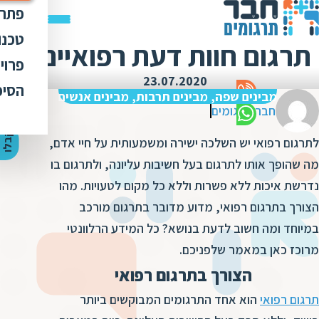
פתרו
תרג
טכנו
תרגום חוות דעת רפואיים
ת
הק
עימ
פרוי
מ
ת
23.07.2020
פתר
הבט
לכל
הסיפ
מ
ת
מבינים שפה, מבינים תרבות, מבינים אנשים
ת
מדר
חבר תרגומים
אוד
ת
ס
ת
כלי
אוד
י
ק
ב
ל
ו
ה
צ
ע
ת
מ
ח
י
ר
לתרגום רפואי יש השלכה ישירה ומשמעותית על חיי אדם,
ת
ת
ד
תרג
תקנ
ו
א
מה שהופך אותו לתרגום בעל חשיבות עליונה, ולתרגום בו
ת
ל
זיכ
הצו
נדרשת איכות ללא פשרות וללא כל מקום לטעויות. מהו
ת
י
ב
כ
הצורך בתרגום רפואי, מדוע מדובר בתרגום מורכב
מגז
מ
ת
ת
במיוחד ומה חשוב לדעת בנושא? כל המידע הרלוונטי
ו
קרי
ת
מרוכז כאן במאמר שלפניכם.
ת
ת
ה
מ
ה
הצורך בתרגום רפואי
ה
ס
ת
תרגום רפואי
הוא אחד התרגומים המבוקשים ביותר
מ
מ
ק