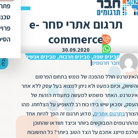
פתרו
תרג
טכנו
תרגום אתרי סחר e-
ת
הק
עימ
פרוי
מ
ת
commerce
פתר
הבט
לכל
הסיפ
מ
ת
ת
מדר
אוד
30.09.2020
ת
ס
ת
מבינים שפה, מבינים תרבות, מבינים אנשים
כלי
אוד
י
ק
ב
ל
ו
ה
צ
ע
ת
מ
ח
י
ר
ת
ת
חבר תרגומים
ד
תרג
תקנ
ו
א
האינטרנט חולל מהפכה של ממש בתחום הפרסום
ת
ל
זיכ
הצו
ת
י
ב
והשיווק, וכיום כמעט ולא ניתן למצוא בעל עסק ללא אתר
כ
מגז
מ
אינטרנט. האתר משמש למעשה כתעודת הזהות של
ת
ת
ו
קרי
העסק, ומכאן שיש בידו כוח רב להשפיע על הצלחתו. מהו
ת
ת
ת
ה
הצורך
בתרגום אתרים
, מדוע תרגום זה הפך להיות אחד
מ
ה
מהתרגומים המבוקשים ביותר וכיצד תוודאו שהתוכן
ה
ס
ת
מ
שלכם מייצג אתכם על הצד הטוב ביותר? כל התשובות
מ
ק