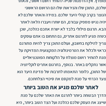
מומלץ. אין הזדמנות שנייה להותיר רושם ראשוני, והאתר
ת
שלכם, התוכן שלו והניראות שלו הם הרושם הראשוני
הנוצר בקרב קהלי היעד שלכם. במידה והאתר שלכם לא
יהיה נגיש מספיק עבורם, הם יוותרו ויעברו הלאה לאתר
הבא. תרגום מילולי בלבד לא ישרת אתכם כהלכה, שכן
כשזה מגיע לתרגום אתרים, גם התחום בו אתם עוסקים
צריך להילקח בחשבון, ועולם התוכן צריך להיות מתורגם
כראוי ולכלול את הטרמינולוגיה המקצועית המדויקת על
מנת להותיר רושם מוצלח על הלקוחות הפוטנציאליים
אשר נתקלים באתר. בנוסף, בתרגום אתרים לוקליזציה
של התוכן, כלומר התאמתו לתרבות של מדינת היעד הוא
צעד הכרחי על מנת למקסם את סיכויי הצלחתכם.
לאתר שלכם מגיע את הטוב ביותר
הדרך הבטוחה ביותר לתרגם את האתר שלכם על מנת
שייצג את העסק שלכם כהלכה ועל הצד הטוב ביותר, היא