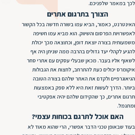
ד
לכך במאמר שלפניכם.
ה
הצורך בתרגום אתרים
ת
ל
ת
ת
האינטרנט, כאמור, הביא עמו בשורה חדשה בכל הקשור
נ
ת
לאפשרויות הפרסום והשיווק. הוא מביא עמו חשיפה
א
ת
משמעותית בצורה יוצאת דופן, וכתוצאה מכך יכולת
א
ת
להגיע לקהלי יעד גדולים בהרבה ממה שניתן היה אף
ס
ת
לשאוף אליו בעבר. מכאן שבעלי עסקים עם אתרי סחר
ו
ת
איקומרס יכולים כעת להתרחב, לחצות את הגבולות
ס
ע
הגיאוגרפיים ולקדם את האתר שלהם בצורה הטובה
ל
ביותר. הדרך לעשות זאת היא ללא ספק באמצעות
ת
תרגום אתרים, כך שהקידום שלהם יהיה אפקטיבי
ו
ומתגמל.
ת
האם אוכל לתרגם בכוחות עצמי?
ת
בעוד שבאופן טכני הדבר אפשרי, הרי שהוא מאוד לא
ת