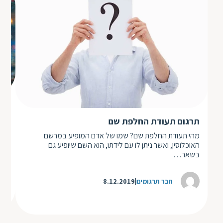
כו
תרג
תרגום תעודת החלפת שם
עול
מהי תעודת החלפת שם? שמו של אדם המופיע במרשם
שפו
האוכלוסין, ואשר ניתן לו עם לידתו, הוא השם שיופיע גם
בשאר…
חבר תרגומים
8.12.2019