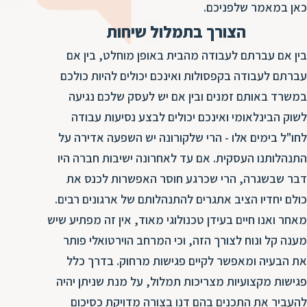
ד
כאן במאמר שלפניכם.
ה
הצורך בתמלול שיחות
ת
ל
ת
ת
בין אם עברתם לעבודה מהבית באופן מוחלט, בין אם
נ
ת
עברתם לעבודה בקפסולות ואינכם יכולים להיות כולכם
א
ת
במשרד באותם זמנים ובין אם יש לעסק שלכם נגיעה
א
ת
לשוק הבינלאומי ואינכם יכולים לבצע נסיעות עבודה
ס
ת
לחו"ל בימים אלו - הרי שלקורונה יש השפעה אדירה על
ו
ת
התנהלותנו העסקית. אם עד לאחרונה ישיבות חברה היו
ס
ע
דבר שבשגרה, הרי שכרגע חוסר האפשרות לכנס את
ל
כולם יחדיו הציב אתגרים להתנהלותם של ארגונים רבים.
ת
מאחר ואנו חיים בעידן טכנולוגי מאוד, אין זה מפתיע שיש
ו
מענה קל ונוח לצורך הזה, וכי המרחב הוירטואלי פותר
ת
את הבעיה ומאפשר לקיים פגישות מרחוק. בדרך כלל
ת
פגישות מקצועיות מצריכות תמלול, על מנת שניתן יהיה
ת
להעביר את התכנים בהם דנו בצורה מדויקת כסיכום