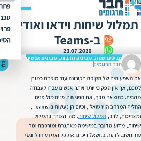
פתרו
תרג
טכנו
תמלול שיחות וידאו ואודיו
ת
הק
עימ
פרוי
מ
ת
ב-Teams
פתר
הבט
לכל
הסיפ
מ
ת
ת
מדר
אוד
23.07.2020
ת
ס
ת
מבינים שפה, מבינים תרבות, מבינים אנשים
כלי
אוד
י
ק
ב
ל
ו
ה
צ
ע
ת
מ
ח
י
ר
ת
ת
חבר תרגומים
ד
תרג
תקנ
ו
א
את השפעותיה של תקופת הקורונה עוד מוקדם כמובן
ת
ל
זיכ
הצו
ת
י
ב
לסכם, אך אין ספק כי יותר ויותר אנשים עברו לעבודה
כ
מגז
מ
מהבית. כתוצאה מכך, את הפגישות פנים מול פנים
ת
ת
ו
קרי
החליף המרחב הוירטואלי, וכיום הן נעשות ב-Teams,
ת
ת
ת
ה
ומצריכות, לרב,
תמלול שיחות
. מהו הצורך בתמלול
מ
ה
שיחות, מדוע מדובר במשימה מאתגרת ומורכבת ומה
ה
ס
ת
מ
עוד חשוב לדעת בנושא? ריכזנו את כל המידע הרלוונטי
מ
ק