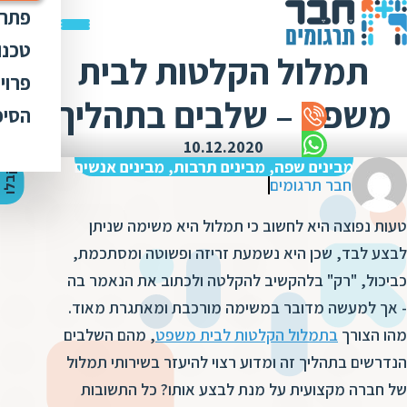
פתרו
תרג
טכנו
תמלול הקלטות לבית
ת
הק
עימ
פרוי
מ
ת
משפט – שלבים בתהליך
פתר
הבט
לכל
הסיפ
מ
ת
ת
מדר
אוד
10.12.2020
ת
ס
ת
מבינים שפה, מבינים תרבות, מבינים אנשים
כלי
אוד
י
ק
ב
ל
ו
ה
צ
ע
ת
מ
ח
י
ר
ת
ת
חבר תרגומים
ד
תרג
תקנ
ו
א
טעות נפוצה היא לחשוב כי תמלול היא משימה שניתן
ת
ל
זיכ
הצו
ת
י
ב
לבצע לבד, שכן היא נשמעת זריזה ופשוטה ומסתכמת,
כ
מגז
מ
כביכול, "רק" בלהקשיב להקלטה ולכתוב את הנאמר בה
ת
ת
ו
קרי
- אך למעשה מדובר במשימה מורכבת ומאתגרת מאוד.
ת
ת
ת
ה
מהו הצורך
בתמלול הקלטות לבית משפט
, מהם השלבים
מ
ה
הנדרשים בתהליך זה ומדוע רצוי להיעזר בשירותי תמלול
ה
ס
ת
מ
של חברה מקצועית על מנת לבצע אותו? כל התשובות
מ
ק