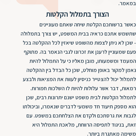
ד
במאמר.
ה
הצורך בתמלול הקלטות
ת
ל
ת
ת
כאשר ברשותכם הקלטת שיחה שאתם מעוניינים
נ
ת
שתשמש אתכם כראיה בבית המשפט, יש צורך בתמלולה
א
ת
- שכן לא ניתן לצפות מהשופט שיאזין לכל ההקלטה בכל
א
ת
פעם שמעוניין לרענן את זכרונו לגבי הנאמר בה. מתוקף
ס
ת
המעמד ומשמעותו, מובן מאליו כי על התמלול להיות
ו
ת
נאמן למקור באופן מוחלט, שכן כל הבדל בין ההקלטה
ס
ע
לתמלול יכול להצטייר כניסיון לעוות את המציאות ולבצע
ל
רמאות, דבר אשר עלולות להיות לו השלכות חמורות.
ת
לתמלול הקלטות לבית משפט ישנם יתרונות רבים, שכן
ו
הוא מספק תיעוד חד משמעי לדברים שנאמרו, וביכולתו
ת
לגבות את גרסתכם ולקדם את הצלחתכם במשפט. עם
ת
זאת, בניגוד לתפיסה הרווחת, מלאכת התמלול היא
ת
משימה מאתגרת ביותר.