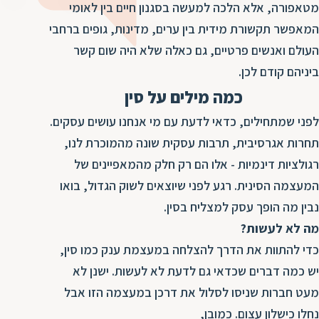
ד
מטאפורה, אלא הלכה למעשה בסגנון חיים בין לאומי
ה
המאפשר תקשורת מידית בין ערים, מדינות, גופים ברחבי
ת
ל
העולם ואנשים פרטיים, גם כאלה שלא היה שום קשר
ת
ת
ביניהם קודם לכן.
נ
ת
א
כמה מילים על סין
ת
א
ת
לפני שמתחילים, כדאי לדעת עם מי אנחנו עושים עסקים.
ס
ת
תחרות אגרסיבית, תרבות עסקית שונה מהמוכרת לנו,
ו
ת
רגולציות דינמיות - אלו הם רק חלק מהמאפיינים של
ס
ע
המעצמה הסינית. רגע לפני שיוצאים לשוק הגדול, בואו
ל
נבין מה הופך עסק למצליח בסין.
ת
מה לא לעשות?
ו
כדי להתוות את הדרך להצלחה במעצמת ענק כמו סין,
ת
יש כמה דברים שכדאי גם לדעת לא לעשות. ישנן לא
ת
מעט חברות שניסו לסלול את דרכן במעצמה הזו אבל
ת
נחלו כישלון עצום. כמובן,