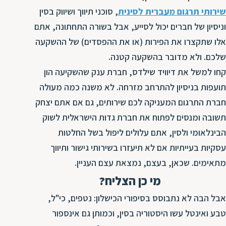
ת
שירותי תרגום מעברית לסינית
, סוכני תיווך ושיווק בסין
וניסיון של חברים יכול לסייע, אבל בשורה התחתונה, אתם
אלו שתקצרו את הפירות (או את ההפסדים) של ההשקעה
שלכם. ולא מדובר בהשקעה קטנה.
קחו למשל את דיוויד שילדס, חברת ענק שהשקיעה הון
תועפות בניסיון להתרחב מזרחה. לא משנה כמה מעולה
חברת התרגום המעניקה לכם שירותים, גם אם אתם יצחק
תשובה ומנסים לפתוח את חברת גדות הישראלית לשוק
הבינלאומי ולסין, אתם עלולים ליפול בשל החלטות
עסקיות בעייתיות אם לא תיעזרו בשירותי גישור ותיווך
מתאימים. שכאן, בעצם, נמצאת עצם העניין.
מי כן הצליח?
אבל הבה לא נתבוסס בסיפורי הכישלון: נטפים, כי"ל,
טבע ואינטל עשו היסטוריה בסין, וכמותן גם אינספור