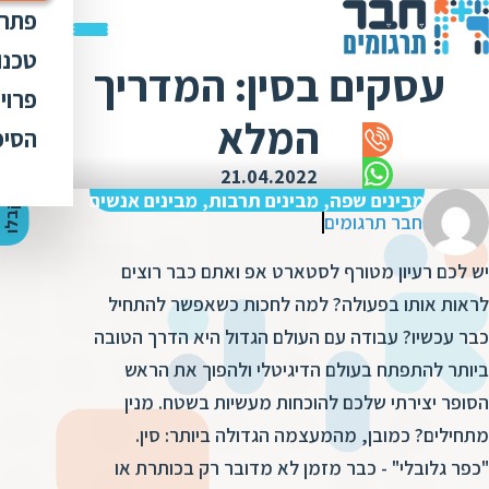
פתרו
תרג
טכנו
עסקים בסין: המדריך
ת
הק
עימ
פרוי
מ
ת
המלא
פתר
הבט
לכל
הסיפ
מ
ת
ת
מדר
אוד
21.04.2022
ת
ס
ת
מבינים שפה, מבינים תרבות, מבינים אנשים
כלי
אוד
י
ק
ב
ל
ו
ה
צ
ע
ת
מ
ח
י
ר
ת
ת
חבר תרגומים
ד
תרג
תקנ
ו
א
יש לכם רעיון מטורף לסטארט אפ ואתם כבר רוצים
ת
ל
זיכ
הצו
ת
י
ב
לראות אותו בפעולה? למה לחכות כשאפשר להתחיל
כ
מגז
מ
כבר עכשיו? עבודה עם העולם הגדול היא הדרך הטובה
ת
ת
ו
קרי
ביותר להתפתח בעולם הדיגיטלי ולהפוך את הראש
ת
ת
ת
ה
הסופר יצירתי שלכם להוכחות מעשיות בשטח. מנין
מ
ה
מתחילים? כמובן, מהמעצמה הגדולה ביותר: סין.
ה
ס
ת
מ
"כפר גלובלי" - כבר מזמן לא מדובר רק בכותרת או
מ
ק