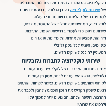
ד
הלוקליזציה. במאמר זה נעמוד על היתרונות המובחנים
ה
של
שירותי לוקליזציה
בעידן הגלובלי, בו עסקים פונים
ת
ל
למספר רב של קהלים ותרבויות מרחבי העולם.
ת
ת
לוקליזציה, המתייחסת לתהליך של התאמת מוצרים,
נ
ת
שירותים ותוכן כדי לעמוד בדרישות השפה, התרבות
א
ת
ודרישות ספציפיות אחרות של מדינות או אזורים
א
ת
ס
מסוימים, חיונית לכל עסק גלובלי
ת
ו
המעוניין להיכנס לשווקים חדשים.
ת
ס
שירותי לוקליזציה לחברות גלובליות
ע
ל
אחד היתרונות המרכזיים של לוקליזציה עבור עסקים
ת
גלובליים, הוא שהיא עוזרת לבנות אמון בין עסקים
ו
לקוחות ושותפים בשווקים חדשים. כאשר לקוחות ושותפים
ת
רואים שעסק הקדיש את הזמן והמאמץ להבין ולכבד את
ת
התרבות והשפה שלהם, הם נוטים יותר לסמוך עליו
ת
ולרכוש את שרותיו.