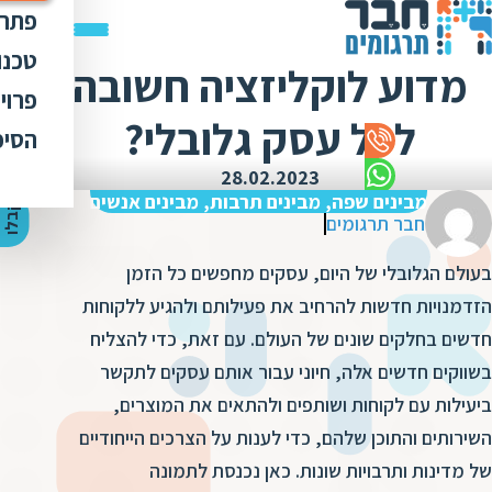
פתרו
תרג
טכנו
מדוע לוקליזציה חשובה
ת
הק
עימ
פרוי
מ
ת
לכל עסק גלובלי?
פתר
הבט
לכל
הסיפ
מ
ת
ת
מדר
אוד
28.02.2023
ת
ס
ת
מבינים שפה, מבינים תרבות, מבינים אנשים
כלי
אוד
י
ק
ב
ל
ו
ה
צ
ע
ת
מ
ח
י
ר
ת
ת
חבר תרגומים
ד
תרג
תקנ
ו
א
בעולם הגלובלי של היום, עסקים מחפשים כל הזמן
ת
ל
זיכ
הצו
ת
י
ב
הזדמנויות חדשות להרחיב את פעילותם ולהגיע ללקוחות
כ
מגז
מ
חדשים בחלקים שונים של העולם. עם זאת, כדי להצליח
ת
ת
ו
קרי
בשווקים חדשים אלה, חיוני עבור אותם עסקים לתקשר
ת
ת
ת
ה
ביעילות עם לקוחות ושותפים ולהתאים את המוצרים,
מ
ה
השירותים והתוכן שלהם, כדי לענות על הצרכים הייחודיים
ה
ס
ת
מ
של מדינות ותרבויות שונות. כאן נכנסת לתמונה
מ
ק