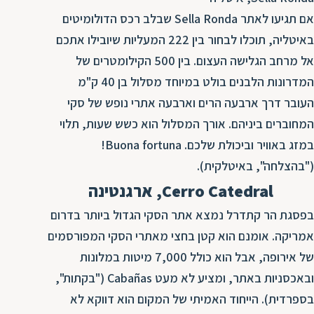
אם תגיעו לאתר Sella Ronda שבלב רכס הדולומיטים
באיטליה, תוכלו לבחור בין 222 המעליות שיובילו אתכם
אל מרחב הגלישה העצום. בין 500 הקילומטרים של
המדרונות הלבנים בולט במיוחד מסלול בן 40 ק"מ
העובר דרך ארבעה הרים וארבעה אתרי נופש של סקי
המחוברים ביניהם. אורך המסלול הוא כשש שעות, תלוי
במזג באוויר וביכולת שלכם. Buona fortuna!
("בהצלחה", באיטלקית).
Cerro Catedral, ארגנטינה
בפסגת הר קתדרל נמצא אתר הסקי הגדול ביותר בדרום
אמריקה. אומנם הוא קטן בחצי מאתרי הסקי המפורסמים
של אירופה, אבל הוא כולל 7,000 מיטות במלונות
ובאכסניות באתר, ומציע לא מעט Cabañas ("בקתות",
בספרדית). הייחוד האמיתי של המקום הוא דווקא לא