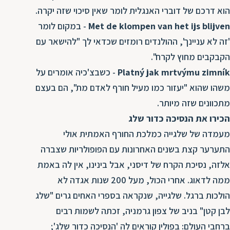
הוא דרכם של דוברי האנגלית לומר שאין סיכוי שזה יקרה.
Met de klompen van het ijs blijven
- במקום לומר
'זה לא עניינך', ההולנדים רומזים שכדאי לך "להישאר עם
הקבקבים מחוץ לקרח".
Platný jak mrtvýmu zimník
- כשבצ'כיה אומרים על
משהו שהוא "יעזור כמו מעיל חורף לאדם מת", הם בעצם
מתכוונים שזה מיותר.
הכירו את הנסיכה כדור שלג
מעמדה של שלגייה כמלכת החורף האמתית אולי
התערער קצת בשנים האחרונות עם הפופולריות שצברה
אלזה, נסיכת הקרח של דיסני, אבל בינינו, אין לה באמת
ממה לדאוג. אחרי הכול, מעל 200 שנות אגדה לא
הולכות ברגל. שלגייה, שנקראה בספרי האחים גרים "שלג
לבן קטן" בניב של צפון גרמניה, זכתה לשמות רבים
ברחבי העולם: בפולין קוראים לה 'הנסיכה כדור שלג';