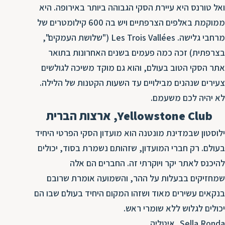
ת
ואל טורנס היא עיירת הסקי הגבוהה ביותר באירופה. היא
ממוקמת באלפים הצרפתיים ויש בה 600 קילומטרים של
מרחבי גלישה. Les Trois Vallées ("שלושת העמקים",
בצרפתית) זכה כמה פעמים בשנים האחרונות בתואר
אתר הסקי הטוב בעולם, והוא גם מוקד משיכה לגולשים
צעירים שנהנים מבילויים עד השעות הקטנות של הלילה.
לא יהיה לכם משעמם.
Yellowstone Club, ארצות הברית
ילוסטון שבמדינת מונטנה הוא מועדון הסקי הפרטי היחיד
בעולם. רק חברי המועדון, שזהותם נשמרת בסוד, יכולים
להיכנס לאתר יקר ויוקרתי זה. החברים הם אלה
שמחזיקים בבעלות על ההר, והשמועה אומרת שרובם
בנקאים עשירים מאוד ושזהו המקום היחיד בעולם שבו הם
יכולים לגלוש ללא שומרי ראש.
Sella Ronda, איטליה