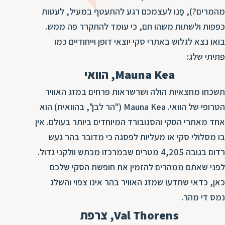
ד
ה
מהמרים?), פַּנו לעצמכם רגע להתעטף במעיל, לעטות
ת
ל
כפפות ולשתות משהו חם, כי עומד להתקרר פה ממש.
ת
ת
בואו נצא לגלוש באתרי סקי יוצאי דופן וייחודיים כמו
נ
ת
פתיתי שלג:
א
ת
Mauna Kea, הוואי
א
ת
תשכחו מחצאיות הולה ושרשראות פרחים במזג האוויר
ס
ת
הטרופי של הוואי. Mauna Kea ("הר לבן", בהוואית) הוא
ו
ת
אחד מאתרי הסקי והסנובורד המיוחדים ביותר בעולם. אין
ס
ע
בו מסלולי סקי או מעליות לפסגה כי מדובר בהר געש
ל
רדום בגובה 4,205 מטרים שבמרכזו מכתש וולקני גדול.
ת
לפני שאתם ממהרים להזמין את חופשת הסקי שלכם
ו
כאן, כדאי שתדעו שמזג האוויר בהר אינו צפוי והשלג
ת
נמס די מהר.
ת
Val Thorens, צרפת
ת