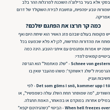
בסקי אלא בעיר ברילוצ'ה השוכנת למרגלות ההר בלב
שמורות טבע יפהפיות, ונחשבת לבירת השוקולד של דרום
אמריקה.
כמה קר תרצו את הפתגם שלכם?
יש מקומות בעולם שבהם מזג האוויר הוא שיחת היום ואף
פותח את מהדורות החדשות, לכן לא פלא שכמעט בכל
שפה יש אמרות ופתגמים עם איתני הטבע. הינה כמה
ביטויים קפואים למדי:
Schnee von gestern
- "שלג מאתמול" הוא הגרסה
הגרמנית ל'שלג דאשתקד': משהו מהעבר שאין בו
חשיבות ועניין.
Det som göms i snö, kommer upp i tö
- לפי
השוודים, "מה שמוסתר תחת השלג עולה כשמפשיר", או
במילים אחרות: במוקדם או במאוחר, האמת תתגלה.
When hell freezes over
- הביטוי "כשהגיהינום יקפא"