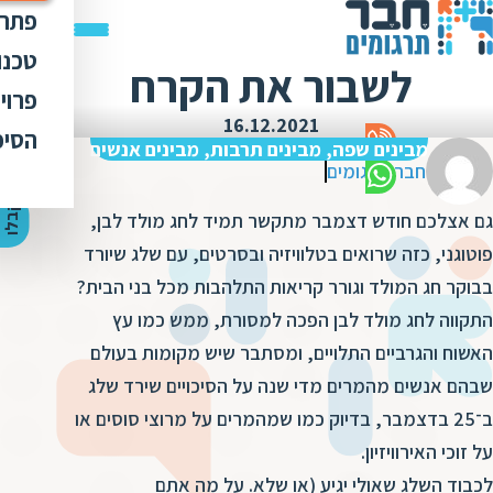
פתרו
תרג
טכנו
לשבור את הקרח
ת
הק
עימ
פרוי
מ
ת
16.12.2021
פתר
הבט
לכל
הסיפ
מ
ת
מבינים שפה, מבינים תרבות, מבינים אנשים
ת
מדר
חבר תרגומים
אוד
ת
ס
ת
כלי
אוד
י
ק
ב
ל
ו
ה
צ
ע
ת
מ
ח
י
ר
גם אצלכם חודש דצמבר מתקשר תמיד לחג מולד לבן,
ת
ת
ד
תרג
תקנ
ו
א
פוטוגני, כזה שרואים בטלוויזיה ובסרטים, עם שלג שיורד
ת
ל
זיכ
הצו
בבוקר חג המולד וגורר קריאות התלהבות מכל בני הבית?
ת
י
ב
כ
התקווה לחג מולד לבן הפכה למסורת, ממש כמו עץ
מגז
מ
ת
ת
האשוח והגרביים התלויים, ומסתבר שיש מקומות בעולם
ו
קרי
ת
שבהם אנשים מהמרים מדי שנה על הסיכויים שירד שלג
ת
ת
ה
מ
ב־25 בדצמבר, בדיוק כמו שמהמרים על מרוצי סוסים או
ה
ה
ס
על זוכי האירוויזיון.
ת
מ
מ
ק
לכבוד השלג שאולי יגיע (או שלא. על מה אתם