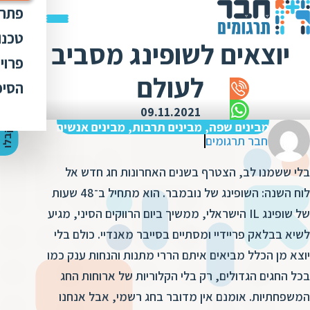
פתרו
תרג
טכנו
יוצאים לשופינג מסביב
ת
הק
עימ
פרוי
מ
ת
לעולם
פתר
הבט
לכל
הסיפ
מ
ת
ת
מדר
אוד
09.11.2021
ת
ס
ת
מבינים שפה, מבינים תרבות, מבינים אנשים
כלי
אוד
י
ק
ב
ל
ו
ה
צ
ע
ת
מ
ח
י
ר
ת
ת
חבר תרגומים
ד
תרג
תקנ
ו
א
בלי ששמנו לב, הצטרף בשנים האחרונות חג חדש אל
ת
ל
זיכ
הצו
ת
י
ב
לוח השנה: השופינג של נובמבר. הוא מתחיל ב־48 שעות
כ
מגז
מ
של שופינג IL הישראלי, ממשיך ביום הרווקים הסיני, מגיע
ת
ת
ו
קרי
לשיא בבלאק פריידיי ומסתיים בסייבר מאנדיי. כולם בלי
ת
ת
ת
ה
יוצא מן הכלל מביאים איתם הררי מתנות והנחות ענק כמו
מ
ה
בכל החגים הגדולים, רק בלי הקלוריות של ארוחות החג
ה
ס
ת
מ
המשפחתיות. אומנם אין מדובר בחג רשמי, אבל אנחנו
מ
ק