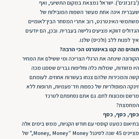
('בזבזנים'). ישראל נמצאת במקום התשיעי, ואף
שעברית אינה אחת מעשר השפות המובילות של
משתמשי האינטרנט, רוב אתרי המסחר הבין־לאומיים
הגדולים דווקא מציעים גלישה בעברית. ובכן, הם יודעים
איך לפנות ללב (ולכיס) שלנו.
תוהים מה קנו באינטרנט הכי הרבה?
הקורונה שינתה את הרגלי הצריכה ומי ששילם את המחיר
היו מזוודות, שמלות כלה וחליפות גברים שספגו מכה
קשה והמכירות שלהם צנחו בעשרות אחוזים. לעומתם
זינקה הפופולריות של כפפות חד־פעמיות, תרופות ללא
מרשם ומכונות לחם. גם אתם נסחפתם לטרנד
המחמצת?
כסף, כסף, כסף
בתיאום כמעט קוסמי עם חודש הקניות, ממש בימים אלה
מציינים 45 שנה לסינגל Money, Money” Money," של