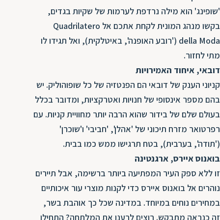
ת
'שופינג' הוא מילה נרדפת לערמות של שקיות בגדים,
בקשו מנהג המונית לקחת אתכם אל Quadrilatero
della Moda ('רובע האופנה', באיטלקית), ואל תגידו לו
מתי לחזור.
דובאי, איחוד האמירויות
קניוני הענק של דובאי הם הפנטזיה של כל שופוהוליק. יש
בהם מספר אינסופי של חנויות ואטרקציות, ומדובר בכלל
בעולם שלם של בידור שהוא הרבה יותר מחוויית קניות. עם
רפרטואר מזרח תיכוני של 'אהלן', 'חביבי' ו'שוכרן'
('תודה', בערבית), בטח תרגישו ממש כמו בבית.
בואנוס איירס, ארגנטינה
זו ללא ספק העיר המפתיעה ביותר ברשימה, אבל תיירים
נוהרים אל בואנוס איירס כדי לקנות מוצרי עור איכותיים
במחירים נוחים במיוחד. במדינה שכל כך אוהבת בשר,
זה כנראה מתבקש. רוצים לרענן את המלתחה? התחילו