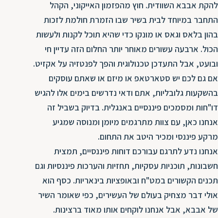
להקת אבבא השוודית. חוץ מהפזמון האייקוני, הקהל
התחבר במיוחד לבית בשיר שבו הזמרת חולמת לזכות
בהון בלאס וגאס או מונקו כדי שהיא תוכל לקנות ולעשות
הכול. ארבעה עשורים מאוחר יותר החלום הזה עדיין חי
ובועט, אבל התעדכן טכנולוגית והפך לפנטזיה על אקזיט.
אם גם לכם יש סטארטאפ או מיזם או שאתם עוסקים
בהשקעות גלובליות, אתם ודאי נדרשים בימים אלו להגיש
דו"חות ומסמכים פיננסיים באנגלית. בדיוק בשביל זה
אנחנו כאן, עם צוות מתרגמים מיומן ומנוסה שמגיע
מרקע פיננסי ומכיר היטב את התחום.
אנחנו נדע לתרגם עבורכם דוחות פיננסיים, תמצית
חשבונות, תוכניות עסקיות, תחזיות והערכות פיננסיות וגם
תכנים הקשורים במט"ח ובאופציות בינאריות. כסף הוא
אולי דבר מצחיק בעולם של העשירים, כפי שאומר השיר
של אבבא, אבל אנחנו לוקחים אותו מאוד ברצינות.