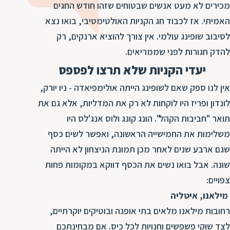
ד
מכירים לא מעט אנשים שבטוחים שזהו חודש החגים
ה
האמיתי. אז לכבוד חג הקניות האולטימטיבי, בואו נצא
ת
ל
לסיבוב שופינג עולמי. אין צורך להוציא ארנקים, רק
ת
ת
להדק חגורות לפני שממריאים.
נ
ת
א
יעדי הקניות שלא תרצו לפספס
ת
א
ת
אין לנו ספק שאם לשופינג הייתה אולימפיאדה - ניו יורק,
ס
ת
לונדון ופריז היו לוקחות לא רק את המדליות, אלא גם את
ו
ת
תואר "חביבות הקהל". הונג קונג ולוס אנג'לס היו
ס
ע
משלימות את החמישייה הראשונה, ואפשר לשים כסף
ל
שגם ארבע שנים לאחר מכן תמונת הניצחון לא הייתה
ת
שונה. אבל בואו נשים את הכסף דווקא במקומות פחות
ו
צפויים:
ת
מילאנו, איטליה
ת
רחובות מילאנו מלאים בתי אופנה ובוטיקים יוקרתיים,
ת
לצד שוּקי פשפשים וחנויות לכל כיס. אם מבחינתכם