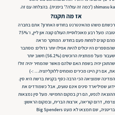
shimasu ka ('כמה זה עולה?' ביפנית). בהצלחה עם זה.
אז מה תקנו?
רכשתם משהו מהאינטרנט בחודש האחרון? אתם בחברה
טובה: מעל רבע מאוכלוסיית העולם קונה און ליין, ו־75%
מהם קונים לפחות פעם בחודש. המחקר מראה
שהמספרים היו יכולים להיות אפילו יותר גדולים: מסתבר
שעבור מעל ממחצית הרוכשים (56.2%) חשוב יותר
שהתוכן יהיה בשפת האם שלהם מאשר שהמחיר יהיה זול!
אח, אם רק היינו מכירים מומחים ללוקליזציה… :-)
המדינה שמוציאה הכי הרבה כסף בקניות ברשת היא סין.
ידוע שמיליארד סינים אינם טועים, אבל כשמודדים את
ההוצאה לנפש, הם רק במקום החמישי. מעל סין נמצאות
צרפת, דרום קוריאה, ארצות הברית, ובמקום הראשון:
בריטניה, שם תמצאו לא מעט Big Spenders