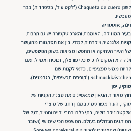
לשנן Chaqueta de cuero ('ז'קט עור', בספרדית) כבר
מעכשיו.
וינה, אוסטריה
בעיר המוזיקה, האומנות והארכיטקטורה יש גם תרבות
קניות אלגנטית ויוקרתית למדי. בין אם תסתנוורו מהעושר
של העיר העתיקה או תחפשו מציאות בשוק הפשפשים,
וינה היא המקום לרכוש כלי פורצלן, זכוכית ואמייל. ואם
להיות ממש ספציפיים, כדאי לקנות שם
Schmuckkästchen ('קופסת תכשיטים', בגרמנית).
טוקיו, יפן
חוץ מאורות הניאון שמאפיינים את סצנת הקניות של
טוקיו, העיר מפורסמת במגוון רחב של מוצרי
אלקטרוניקה זולים, בתי כלבו רחבי ידיים וחנויות דגל של
המותגים הגדולים בעולם. המשפט הכי שימושי (ושובר
שיניים) שתצטרכו להכיר הוא Sore wa dorekurai