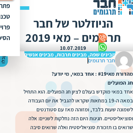
פתרו
תרג
טכנו
הניוזלטר של חבר
ת
הק
עימ
פרוי
מ
ת
תרגומים – מאי 2019
פתר
הבט
לכל
הסיפ
מ
ת
ת
מדר
אוד
10.07.2019
ת
ס
ת
מבינים שפה, מבינים תרבות, מבינים אנשים
כלי
אוד
י
ק
ב
ל
ו
ה
צ
ע
ת
מ
ח
י
ר
ת
ת
חבר תרגומים
ד
תרג
תקנ
ו
א
מהדורת מאי#19 : אחד במאי, מי יודע?
ת
ל
זיכ
הצו
ת
י
ב
חג הפועלים
כ
מגז
מ
אחד במאי מוקדש בעולם לציון חג הפועלים. הוא התחיל
ת
ת
ו
קרי
במאה ה-19 במחאות שקראו להגביל את יום העבודה
ת
ת
ת
ה
לשמונה שעות בלבד, ומזוהה מאז עם סטודנטים
מ
ה
וסוציאליסטיים. חגיגות היום הזה נחלקות לשניים: אלה
ה
ס
ת
מ
שרואים בו תזכורת סוציאליסטית ואלה שרואים סיבה
מ
ק