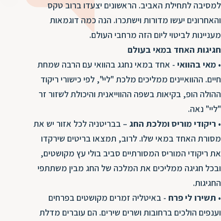
ד
למסיבה לתחילת האביב. הראשונים יצעדו ברוב טקס
ה
והאחרונים יעשו מדורות וישתכרו. הנה כמה דוגמאות
ת
ל
מעניינות לביטוי ליום הזה מרחבי העולם.
ת
ת
חגיגות האחד במאי בעולם
נ
ת
•
מאי בהוואי
- אחד במאי נחגג בהוואי עם הרבה שמחת
א
ת
חיים. ההוואיינים ממליכים מלכת "ליי", לפי כישורי ריקוד
א
ת
ס
ההולה הופ, בקיאות בשפה ההווייאנית והיכולת לשזור זר
ת
ו
"ליי" נאה.
ת
ס
•
ריקודי מוריס ומלכת החג
– בבריטניה לכל אזור יש את
ע
ל
מסורת האחד במאי שלו. לרוב, תמצאו בריטים שירקדו
את ריקודי המוריס המסורתיים סביב בולי עץ מקושטים,
ת
ו
ובכל חגיגה ממליכים את המלכה של החג מבין משתתפי
ת
החגיגות.
ת
•
תשירו לי פרח
- באיטליה זמרים מקושטים בפרחים
ת
וענפים הולכים ברחובות ושרים שירים. הם עוברים מדלת