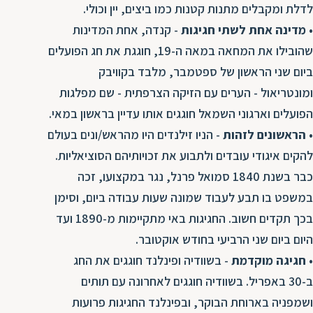
לדלת ומקבלים מתנות קטנות כמו ביצים, יין וכולי.
ת
•
מדינה אחת לשתי חגיגות
- קנדה, אחת המדינות
שהובילו את המחאה במאה ה-19, חוגגת את חג הפועלים
ביום שני הראשון של ספטמבר, מלבד בקוויבק
ומונטריאול - הערים עם הזיקה הצרפתית - שם מפלגות
הפועלים וארגוני השמאל חוגגים אותו עדיין בראשון במאי.
•
הראשונים לזהות
- הניו זילנדים היו מהראש/ונים בעולם
להקים איגודי עובדים ולתבוע את זכויותיהם הסוציאליות.
כבר בשנת 1840 סמואל פרנל, נגר במקצועו, זכה
במשפט בו תבע לעבוד שמונה שעות עבודה ביום, וסימן
בכך תקדים חשוב. החגיגות באי מתקיימות מ-1890 ועד
היום ביום שני הרביעי בחודש אוקטובר.
•
חגיגה מוקדמת
- בשוודיה ופינלנד חוגגים את החג
ב-30 באפריל. בשוודיה חוגגים לאחרונה עם תותים
ושמפניה בארוחת הבוקר, ובפינלנד החגיגות פרועות