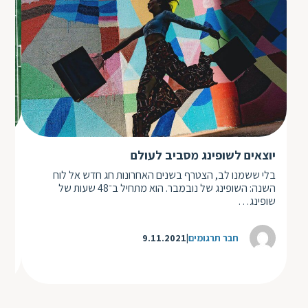
יוצאים לשופינג מסביב לעולם
מד
בלי ששמנו לב, הצטרף בשנים האחרונות חג חדש אל לוח
במק
השנה: השופינג של נובמבר. הוא מתחיל ב־48 שעות של
מסת
שופינג…
גד
חבר תרגומים
9.11.2021