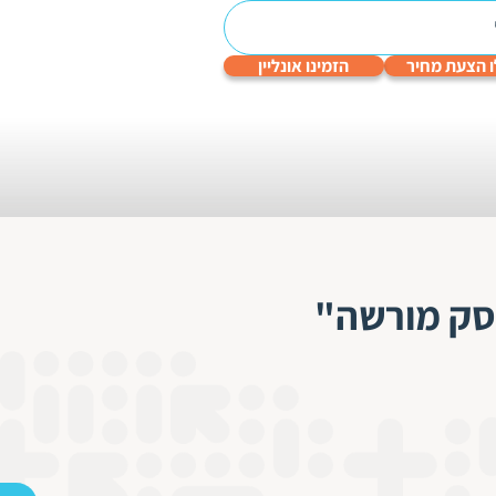
 הצעת מחיר
הזמינו אונליין
עריכה
תרגום
תרגום
תרגום
תרגום
לשונית
טכני
תעודות
שפות
גיימינג
והנדסי
סק מורשה"