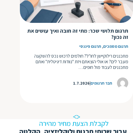
ד
ה
ת
ל
ת
ת
נ
תרגום תלושי שכר: מתי זה חובה ואיך עושים את
ת
זה נכון?
א
ת
,
תרגום מסמכים
תרגום פיננסי
א
ת
ס
מתכננים רילוקיישן לחו"ל? חולמים לרכוש נכס להשקעה
ת
מעבר לים? או אולי הוצאתם ויזת "נוודות דיגיטלית" ואתם
ו
ת
מתכננים לעבוד מול חופים…
ס
ע
ל
חבר תרגומים
1.7.2026
ת
ו
ת
ת
לקבלת הצעת מחיר מהירה
ת
עבור שרותי תרגום ולוקליזציה, הקלטה