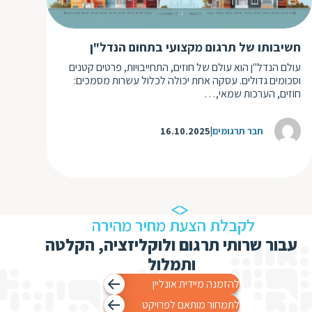
ד
ה
ת
ל
חשיבותו של תרגום מקצועי בתחום הנדל"ן
ת
ת
עולם הנדל"ן הוא עולם של חוזים, התחייבויות, פרטים קטנים
נ
ת
וסכומים גדולים. עסקה אחת יכולה לכלול עשרות מסמכים:
א
חוזים, הערכות שמאי,…
ת
א
ת
ס
חבר תרגומים
16.10.2025
ת
ו
ת
ס
ע
ל
ת
לקבלת הצעת מחיר מהירה
ו
עבור שרותי תרגום ולוקליזציה, הקלטה
ת
ותמלול
ת
להזמנה מיידית אונליין
ת
לתמחור מותאם לפרויקט