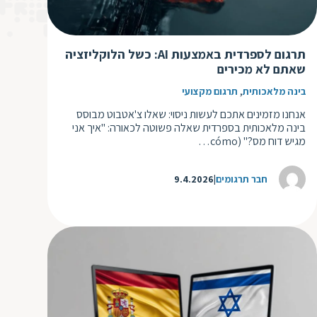
ד
ה
ת
ל
ת
תרגום לספרדית באמצעות AI: כשל הלוקליזציה
ת
שאתם לא מכירים
נ
ת
,
א
בינה מלאכותית
תרגום מקצועי
ת
א
אנחנו מזמינים אתכם לעשות ניסוי: שאלו צ'אטבוט מבוסס
ת
בינה מלאכותית בספרדית שאלה פשוטה לכאורה: "איך אני
ס
ת
מגיש דוח מס?" (cómo…
ו
ת
ס
ע
חבר תרגומים
9.4.2026
ל
ת
ו
ת
ת
ת