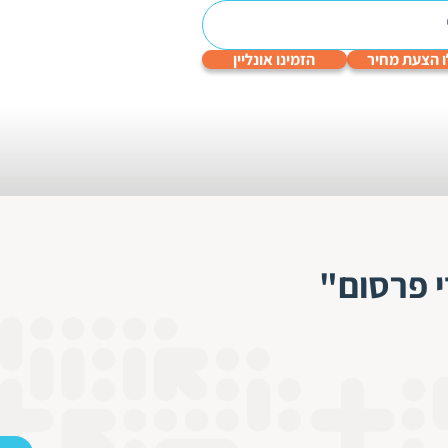
 הצעת מחיר
הזמינו אונליין
עריכה
תרגום
תרגום
תרגום
תרגום
לשונית
טכני
תעודות
שפות
גיימינג
והנדסי
 פרסום"