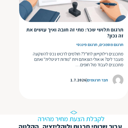
ד
ה
ת
ל
ת
ת
נ
תרגום תלושי שכר: מתי זה חובה ואיך עושים את
ת
זה נכון?
א
ת
,
תרגום מסמכים
תרגום פיננסי
א
ת
ס
מתכננים רילוקיישן לחו"ל? חולמים לרכוש נכס להשקעה
ת
מעבר לים? או אולי הוצאתם ויזת "נוודות דיגיטלית" ואתם
ו
ת
מתכננים לעבוד מול חופים…
ס
ע
ל
חבר תרגומים
1.7.2026
ת
ו
ת
ת
לקבלת הצעת מחיר מהירה
ת
עבור שרותי תרגום ולוקליזציה, הקלטה