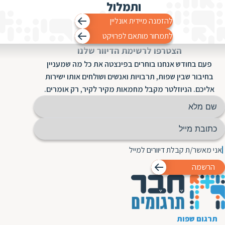
ד
ותמלול
ה
להזמנה מיידית אונליין
ת
ל
ת
לתמחור מותאם לפרויקט
ת
הצטרפו לרשימת הדיוור שלנו
נ
ת
פעם בחודש אנחנו בוחרים בפינצטה את כל מה שמעניין
א
ת
בחיבור שבין שפות, תרבויות ואנשים ושולחים אותו ישירות
א
ת
אליכם. הניוזלטר מקבל מחמאות מקיר לקיר, רק אומרים.
ס
ת
ו
ת
ס
ע
ל
אני מאשר/ת קבלת דיוורים למייל
ת
הרשמה
ו
ת
ת
ת
תרגום שפות