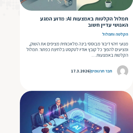
ד
ה
ת
ל
תמלול הקלטות באמצעות AI: מדוע המגע
ת
ת
האנושי עדיין חשוב
נ
ת
הקלטה ותמלול
א
ת
מנועי זיהוי דיבור מבוססי בינה מלאכותית מציפים את השוק,
א
ת
ומציעים להפוך כל קובץ אודיו לטקסט בלחיצת כפתור. תמלול
הקלטות באמצעות…
ס
ת
ו
ת
חבר תרגומים
17.3.2026
ס
ע
ל
ת
ו
ת
ת
ת