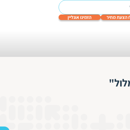
 הצעת מחיר
הזמינו אונליין
עריכה
תרגום
תרגום
תרגום
תרגום
לשונית
טכני
תעודות
שפות
גיימינג
והנדסי
לול"