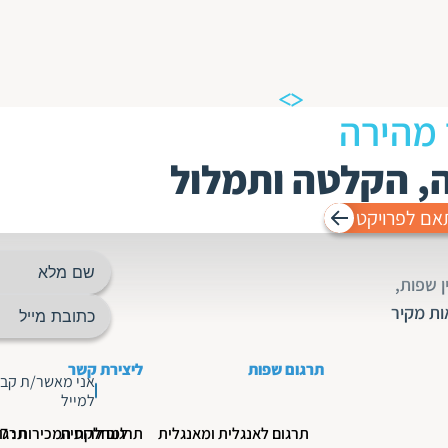
 מהירה
ה, הקלטה ותמלול
אם לפרויקט
 שפות,
ות מקיר
תרגום שפות
ליצירת קשר
אני מאשר/ת קבל
למייל
תרגום לאנגלית ומאנגלית
תרגום לרוסית
למחלקת המכירות : 03-5190777
תרגו