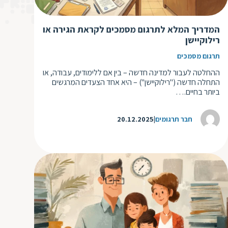
ד
ה
ת
ל
המדריך המלא לתרגום מסמכים לקראת הגירה או
ת
ת
רילוקיישן
נ
ת
תרגום מסמכים
א
ת
ההחלטה לעבור למדינה חדשה – בין אם ללימודים, עבודה, או
א
התחלה חדשה ("רילוקיישן") – היא אחד הצעדים המרגשים
ת
ביותר בחיים.…
ס
ת
ו
ת
חבר תרגומים
20.12.2025
ס
ע
ל
ת
ו
ת
ת
ת