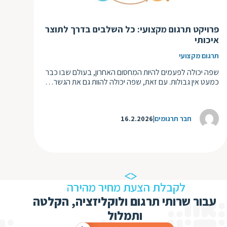
ד
ה
ת
ל
פרויקט תרגום מקצועי: כל השלבים בדרך לתוצר
ת
ת
איכותי
נ
ת
תרגום מקצועי
א
ת
שפה יכולה לפעמים להיות המחסום האחרון, בעולם שבו כבר
א
כמעט אין גבולות. עם זאת, שפה יכולה להוות גם את הגשר…
ת
ס
ת
ו
ת
חבר תרגומים
16.2.2026
ס
ע
ל
ת
ו
לקבלת הצעת מחיר מהירה
ת
עבור שרותי תרגום ולוקליזציה, הקלטה
ת
ותמלול
ת