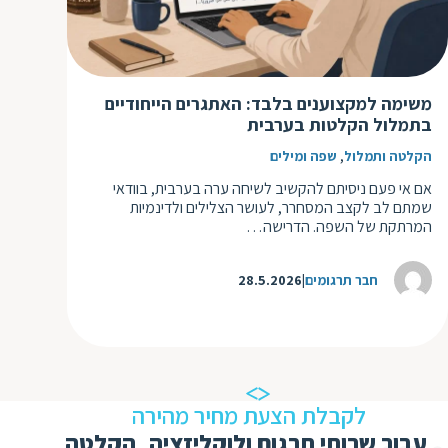
ד
ה
ת
ל
ת
ת
נ
משימה למקצוענים בלבד: האתגרים הייחודיים
ת
בתמלול הקלטות בערבית
א
ת
,
הקלטה ותמלול
שפה ומילים
א
ת
ס
אם אי פעם ניסיתם להקשיב לשיחה ערה בערבית, בוודאי
ת
שמתם לב לקצב המסחרר, לעושר הצלילים ולדינמיות
ו
ת
המרתקת של השפה. הדרישה…
ס
ע
ל
חבר תרגומים
28.5.2026
ת
ו
ת
ת
לקבלת הצעת מחיר מהירה
ת
עבור שרותי תרגום ולוקליזציה, הקלטה