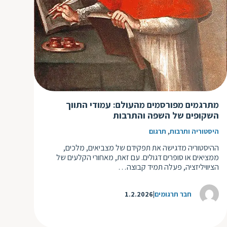
ד
ה
ת
ל
ת
ת
נ
ת
א
ת
א
ת
ס
ת
מתרגמים מפורסמים מהעולם: עמודי התווך
ו
ת
השקופים של השפה והתרבות
ס
ע
,
היסטוריה ותרבות
תרגום
ל
ההיסטוריה מדגישה את תפקידם של מצביאים, מלכים,
ת
ממציאים או סופרים דגולים. עם זאת, מאחורי הקלעים של
הציוויליזציה, פעלה תמיד קבוצה…
ו
ת
חבר תרגומים
1.2.2026
ת
ת