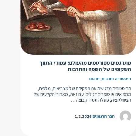
ד
ה
ת
ל
ת
ת
נ
ת
א
ת
א
ת
ס
ת
מתרגמים מפורסמים מהעולם: עמודי התווך
ו
ת
השקופים של השפה והתרבות
ס
ע
,
היסטוריה ותרבות
תרגום
ל
ההיסטוריה מדגישה את תפקידם של מצביאים, מלכים,
ת
ממציאים או סופרים דגולים. עם זאת, מאחורי הקלעים של
הציוויליזציה, פעלה תמיד קבוצה…
ו
ת
חבר תרגומים
1.2.2026
ת
ת