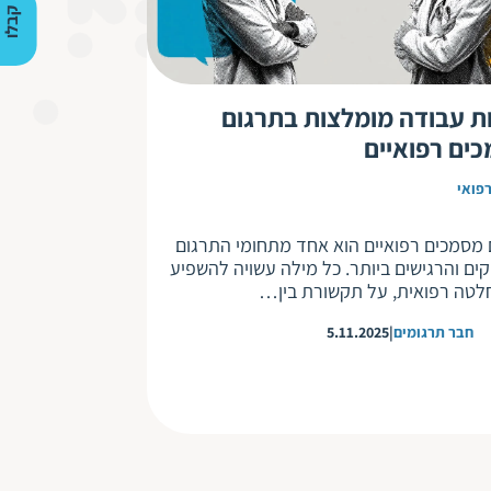
ק
ב
ל
ו
ה
צ
ע
ת
מ
ח
י
ר
ת עבודה מומלצות בתרגום
ים רפואיים
פואי
 מסמכים רפואיים הוא אחד מתחומי התרגום
ים והרגישים ביותר. כל מילה עשויה להשפיע
לטה רפואית, על תקשורת בין…
חבר תרגומים
5.11.2025