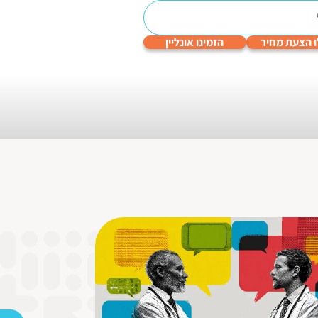
 הצעת מחיר
הזמינו אונליין
עריכה
תרגום
תרגום
תרגום
תרגום
לשונית
טכני
תעודות
שפות
גיימינג
והנדסי