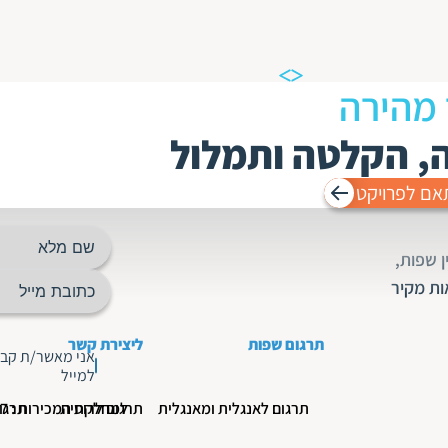
 מהירה
ה, הקלטה ותמלול
אם לפרויקט
 שפות,
ות מקיר
תרגום שפות
ליצירת קשר
אני מאשר/ת קבל
למייל
תרגום לאנגלית ומאנגלית
תרגום לרוסית
למחלקת המכירות : 03-5190777
תרגו