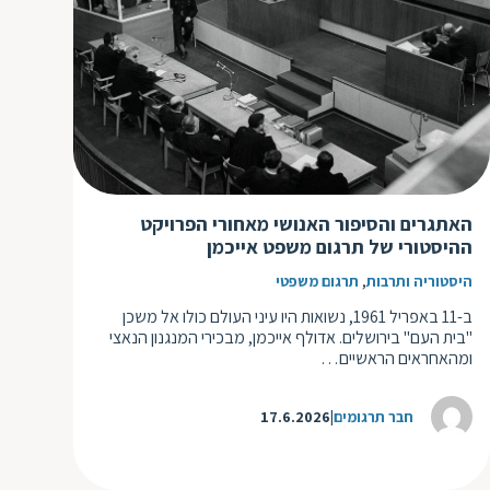
ת
האתגרים והסיפור האנושי מאחורי הפרויקט
ההיסטורי של תרגום משפט אייכמן
,
היסטוריה ותרבות
תרגום משפטי
ב-11 באפריל 1961, נשואות היו עיני העולם כולו אל משכן
"בית העם" בירושלים. אדולף אייכמן, מבכירי המנגנון הנאצי
ומהאחראים הראשיים…
חבר תרגומים
17.6.2026