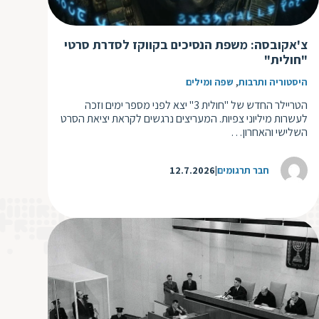
ד
ה
ת
ל
צ'אקובסה: משפת הנסיכים בקווקז לסדרת סרטי
ת
ת
"חולית"
נ
ת
,
היסטוריה ותרבות
שפה ומילים
א
ת
הטריילר החדש של "חולית 3" יצא לפני מספר ימים וזכה
א
ת
לעשרות מיליוני צפיות. המעריצים נרגשים לקראת יציאת הסרט
השלישי והאחרון…
ס
ת
ו
ת
חבר תרגומים
12.7.2026
ס
ע
ל
ת
ו
ת
ת
ת