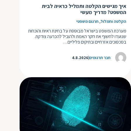
ד
ה
איך מגישים הקלטה ותמליל כראיה לבית
המשפט? מדריך מעשי
ת
ל
ת
,
הקלטה ותמלול
תרגום משפטי
ת
נ
ת
מערכת המשפט בישראל מבוססת על בחינת ראיות והוכחות
שנועדו לחשוף את חקר האמת ולהוביל להכרעה צודקת.
א
ת
בסכסוכים אזרחיים ובתיקים פליליים…
א
ת
ס
ת
חבר תרגומים
4.8.2026
ו
ת
ס
ע
ל
ת
ו
ת
ת
ת