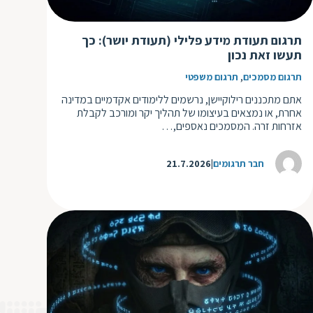
ת
תרגום תעודת מידע פלילי (תעודת יושר): כך
תעשו זאת נכון
,
תרגום מסמכים
תרגום משפטי
אתם מתכננים רילוקיישן, נרשמים ללימודים אקדמיים במדינה
אחרת, או נמצאים בעיצומו של תהליך יקר ומורכב לקבלת
אזרחות זרה. המסמכים נאספים,…
חבר תרגומים
21.7.2026