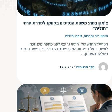
צ'אקובסה: משפת הנסיכים בקווקז לסדרת סרטי
"חולית"
,
היסטוריה ותרבות
שפה ומילים
הטריילר החדש של "חולית 3" יצא לפני מספר ימים וזכה
לעשרות מיליוני צפיות. המעריצים נרגשים לקראת יציאת הסרט
השלישי והאחרון…
חבר תרגומים
12.7.2026