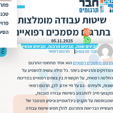
פתרו
תרג
טכנו
שיטות עבודה מומלצות
ת
הק
עימ
פרוי
מ
ת
בתרגום מסמכים רפואיים
פתר
הבט
לכל
הסיפ
מ
ת
ת
מדר
אוד
05.11.2025
ת
ס
ת
מבינים שפה, מבינים תרבות, מבינים אנשים
כלי
אוד
י
ק
ב
ל
ו
ה
צ
ע
ת
מ
ח
י
ר
ת
ת
תרגום רפואי
חבר תרגומים
ד
תרג
תקנ
ו
א
תרגום מסמכים רפואיים
הוא אחד מתחומי התרגום
ת
ל
זיכ
הצו
ת
י
ב
המדויקים והרגישים ביותר. כל מילה עשויה להשפיע על
כ
מגז
מ
החלטה רפואית, על תקשורת בין צוותים רפואיים במדינות
ת
ת
ו
קרי
שונות, ולעיתים - גם על חיי אדם. לכן, תרגום רפואי
ת
ת
ת
ה
מקצועי חייב להתבצע בשיטות עבודה מובנות,
מ
ה
שמבוססות על תקנים בינלאומיים וניסיון מצטבר של
ה
ס
ת
מ
תעשיית הבריאות והתרגום. להלן חמש שיטות עבודה
מ
ק