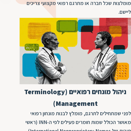
ד
מומלצות שכל חברה או מתרגם רפואי מקצועי צריכים
ה
ליישם.
ת
ל
ת
ת
נ
ת
א
ת
א
ת
ס
ת
ו
ת
ס
ע
ל
ניהול מונחים רפואיים (Terminology
ת
ו
Management)
ת
לפני שמתחילים לתרגם, מומלץ לבנות מונחון רפואי
ת
מאושר הכולל שמות חומרים פעילים לפי ה-INN (ראשי
ת
תיבות של International Nonproprietary Names).