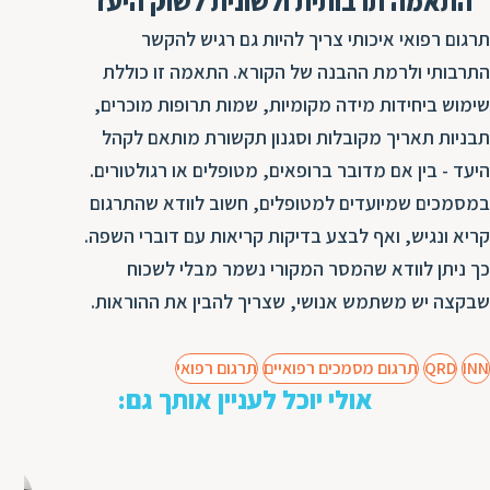
התאמה תרבותית ולשונית לשוק היעד
תרגום רפואי איכותי צריך להיות גם רגיש להקשר
התרבותי ולרמת ההבנה של הקורא. התאמה זו כוללת
שימוש ביחידות מידה מקומיות, שמות תרופות מוכרים,
תבניות תאריך מקובלות וסגנון תקשורת מותאם לקהל
היעד - בין אם מדובר ברופאים, מטופלים או רגולטורים.
במסמכים שמיועדים למטופלים, חשוב לוודא שהתרגום
קריא ונגיש, ואף לבצע בדיקות קריאות עם דוברי השפה.
כך ניתן לוודא שהמסר המקורי נשמר מבלי לשכוח
שבקצה יש משתמש אנושי, שצריך להבין את ההוראות.
INN
QRD
תרגום מסמכים רפואיים
תרגום רפואי
אולי יוכל לעניין אותך גם: