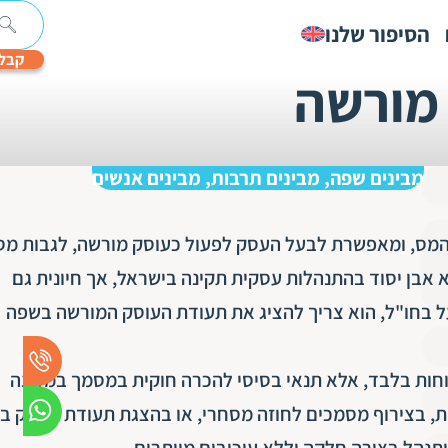
הסיפור שלנו
קבלו
מורשה
טים
אודות
תרגום
הנגשת
קלדנות
תרגום
Textify:
תרגום
תמלול
תרגום
תמלול
תרגום
תמלול
תרגום
תרגום
תרגום
אודות קבוצת חבר
ת
יות
כתוביות
מסמכים
פיננסי
לניהול
משפטי
אוטומטי
מסמכי
סרטונים
לפי
רפואי
נוטריוני
אקדמי
שיווקי
ם
דיגיטליים
תמלול
הגירה
סגמנטים
ופרסומי
מבינים שפה, מבינים תרבות, מבינים אנשים
ותוכן
תקנים וחברויות
הצוות
 המס, ומאפשרת לבעל העסק לפעול כעוסק מורשה, לגבות מס
 אבן יסוד בהתנהלות עסקית תקינה בישראל, אך חיונית גם
מגזין חבר
על בחו"ל, הוא צריך להציג את תעודת העוסק המורשה בשפה
קריירה
נוחות בלבד, אלא תנאי בסיסי להכרה חוקית במסמך במדינה
, בצירוף מסמכים לחוזה מסחרי, או בהצגת תעודת העסק בפ
יתנהל בצורה חלקה וללא עיכובים מיותרים.