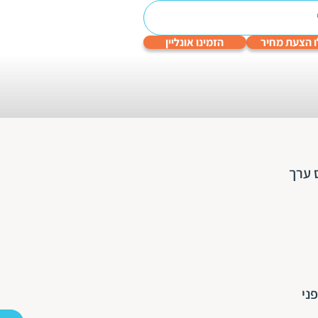
 הצעת מחיר
הזמינו אונליין
עריכה
תרגום
תרגום
תרגום
תרגום
לשונית
טכני
תעודות
שפות
גיימינג
והנדסי
 ערך
ני