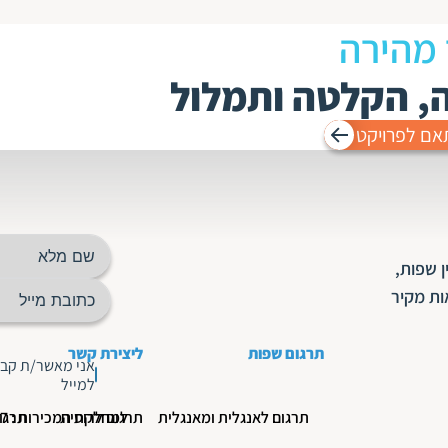
 מהירה
ה, הקלטה ותמלול
אם לפרויקט
 שפות,
ות מקיר
תרגום שפות
ליצירת קשר
אני מאשר/ת קבל
למייל
תרגום לאנגלית ומאנגלית
תרגום לרוסית
למחלקת המכירות : 03-5190777
תרגו