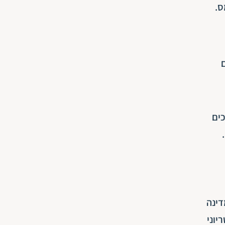
ס.
ים
כים
דינה
יוני