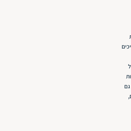
כים
ל
ות
גם
,