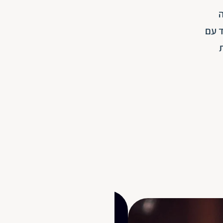
ה
ד עם