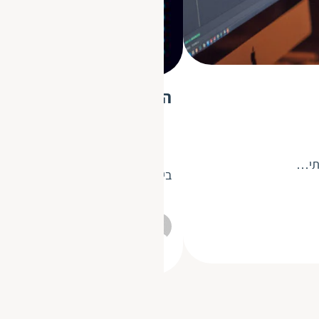
החשיבות של סודיות ואבטח
מתי…
בימינו, כמעט בכל תחום שבו תעסקו 
חבר תרגומים
26.2.2023