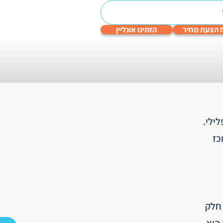
 הצעת מחיר
הזמינו אונליין
עריכה
תרגום
תרגום
תרגום
תרגום
לשונית
טכני
תעודות
שפות
גיימינג
והנדסי
ילי.
כז
 חלק
הוא