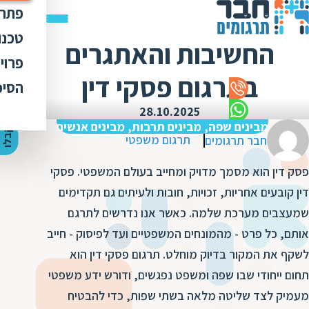
פתרו
תרג
טכנו
החשיבות והאתגרים
ת
הק
עימ
פרוי
מ
ת
בתרגום פסקי דין
פתר
הבט
לכל
הסיפ
מ
ת
ת
מדר
אוד
28.10.2025
ת
ס
ת
מבינים שפה, מבינים תרבות, מבינים אנשים
כלי
אוד
י
ק
ב
ל
ו
ה
צ
ע
ת
מ
ח
י
ר
ת
ת
תרגום משפטי
חבר תרגומים
ד
תרג
תקנ
ו
א
פסק דין הוא מסמך מדויק ומחייב בעולם המשפטי. פסקי
ת
ל
זיכ
הצו
ת
י
ב
דין קובעים אחריות, זכויות, חובות ולעיתים גם תקדימים
כ
מגז
מ
שמעצבים מערכת שלמה. כאשר אנו נדרשים לתרגם
ת
ת
ו
קרי
אותם, כל פרט - מהמונחים המשפטיים ועד לפיסוק - חייב
ת
ת
ת
ה
לשקף את המקור בדיוק מוחלט. תרגום פסקי דין הוא
מ
ה
תחום ייחודי שבו שפה ומשפט נפגשים, ודורש ידע משפטי
ה
ס
ת
מ
מעמיק לצד שליטה מלאה בשתי שפות, כדי להבטיח
מ
ק