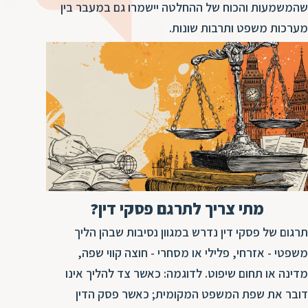
ד
שהמשמעות והכוח של ההחלטה יישמרו גם במעבר בין
ה
מערכות משפט ותרבות שונות.
ת
ל
ת
ת
נ
ת
א
ת
א
ת
ס
ת
ו
ת
ס
ע
ל
מתי צריך לתרגם פסקי דין?
ת
ו
תרגום של פסקי דין נדרש במגוון נסיבות שבהן הליך
משפטי - אזרחי, פלילי או מסחרי - חוצה קווי שפה,
ת
ת
מדינה או תחום שיפוט. לדוגמה: כאשר צד להליך אינו
ת
דובר את שפת המשפט המקומית; כאשר פסק הדין