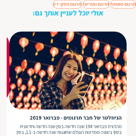
תרגום משפטי
תרגום נוטריוני
תרגום פסקי דין
אולי יוכל לעניין אותך גם:
תר
עס
הניוזלטר של חבר תרגומים - פברואר 2019
סין
מהדורת פברואר 19# שנה חדשה בסין שנה חדשה וחדשנית
חבר
בסין! בשונה ממדינות העולם שחוגגות שנה חדשה ב-1.1, בסין