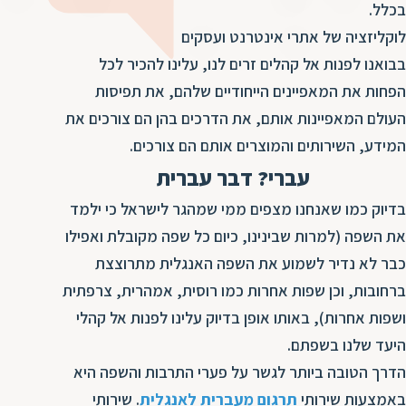
ד
בכלל.
ה
לוקליזציה של אתרי אינטרנט ועסקים
ת
ל
בבואנו לפנות אל קהלים זרים לנו, עלינו להכיר לכל
ת
ת
הפחות את המאפיינים הייחודיים שלהם, את תפיסות
נ
ת
העולם המאפיינות אותם, את הדרכים בהן הם צורכים את
א
ת
המידע, השירותים והמוצרים אותם הם צורכים.
א
ת
ס
עברי? דבר עברית
ת
ו
ת
בדיוק כמו שאנחנו מצפים ממי שמהגר לישראל כי ילמד
ס
ע
את השפה (למרות שבינינו, כיום כל שפה מקובלת ואפילו
ל
כבר לא נדיר לשמוע את השפה האנגלית מתרוצצת
ת
ברחובות, וכן שפות אחרות כמו רוסית, אמהרית, צרפתית
ו
ושפות אחרות), באותו אופן בדיוק עלינו לפנות אל קהלי
ת
היעד שלנו בשפתם.
ת
הדרך הטובה ביותר לגשר על פערי התרבות והשפה היא
ת
באמצעות שירותי
תרגום מעברית לאנגלית
. שירותי