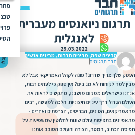
פתרו
תרג
טכנו
תרגום ניואנסים מעברית
ת
הק
עימ
פרוי
מ
ת
לאנגלית
פתר
הבט
לכל
הסיפ
מ
ת
ת
מדר
אוד
29.03.2022
ת
ס
ת
מבינים שפה, מבינים תרבות, מבינים אנשים
כלי
אוד
י
ק
ב
ל
ו
ה
צ
ע
ת
מ
ח
י
ר
ת
ת
חבר תרגומים
ד
תרג
תקנ
ו
א
העסק שלך צריך שדרוג? פונה לקהל האמריקאי אבל לא
ת
ל
זיכ
הצו
ת
י
ב
מבין למה לקוחות לא מגיבים? אין ספק כי לעתים רבות,
כ
מגז
מ
אנחנו כישראלים ממקום מושבנו, מתקשים לראות את
ת
ת
ו
קרי
העולם הגדול דרך עיניים חיצוניות. הלכה למעשה, רבים
ת
ת
ת
ה
מהאמריקאים, הסינים, הבריטים, הצרפתים ואחרים -
מ
ה
מתאפיינים בתפיסות עולם שונות לחלוטין שמשפיעות על
ה
ס
ת
מ
תפיסת הכתוב, המסר, הצורה והעולם הסובב אותנו
מ
ק