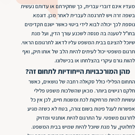
ד
ה
מעדיו אינם דוברי עברית, כך שחקירתם או עדותם נעשית
ת
ל
בשפה זרה ויש לתרגמה לעברית לאחר מכן. דוגמא
ת
ת
נוספת לכך יכולה לבוא לידי ביטוי כאשר ישנם תקדימים
נ
ת
בחו"ל לטענה בה מנסה לשכנע עורך הדין, ועל מנת
א
ת
שיוכל להציגם בבית המשפט עליו לדאוג לתרגומם הראוי.
א
ת
תרגום משפטי יכול לעיתים להיות הלב של אותו תיק, ואף
ס
ת
להוות גורם עיקרי בהצלחתו או בכישלונו.
ו
ת
מהן המורכבויות הייחודיות לתחום זה?
ס
ע
התחום הפלילי כולל סקאלה רחבה של נושאים, כאשר
ל
חלקם רגישים ביותר. מכאן שהשלכות משפט פלילי
ת
עשויות להיות מרחיקות לכת ומשנות חיים, לכן אין כל
ו
אפשרות לעגל פינות בשום צורה, בטח לא כשזה מגיע
ת
לתרגום משפטי. על התרגום להיות אותנטי ומדויק
ת
לחלוטין, על מנת שיוכל להיות שמיש בבית המשפט.
ת