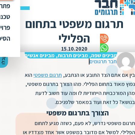
פתרו
תרג
טכנו
תרגום משפטי בתחום
ת
הק
עימ
פרוי
מ
ת
הפלילי
פתר
הבט
לכל
הסיפ
מ
ת
ת
מדר
אוד
15.10.2020
ת
ס
ת
מבינים שפה, מבינים תרבות, מבינים אנשים
כלי
אוד
י
ק
ב
ל
ו
ה
צ
ע
ת
מ
ח
י
ר
ת
ת
חבר תרגומים
ד
תרג
תקנ
ו
א
בין אם אתם הצד התובע או הנתבע,
תרגום משפטי
הוא
ת
ל
זיכ
הצו
ת
י
ב
נפוץ מאוד בתחום הפלילי. מהו הצורך בתרגום משפטי,
כ
מגז
מ
מהן המורכבויות הייחודיות לו ומה עוד חשוב לדעת
ת
ת
ו
קרי
בנושא? כל זאת ועוד במאמר שלפניכם.
ת
ת
ת
ה
הצורך בתרגום משפטי
מ
ה
ה
ס
תרגום משפטי נדרש, לא פעם, כשזה מגיע לתחום
ת
מ
מ
הפלילי. למשל אם מדובר במשפט אשר אחד מצדדיו או
ק