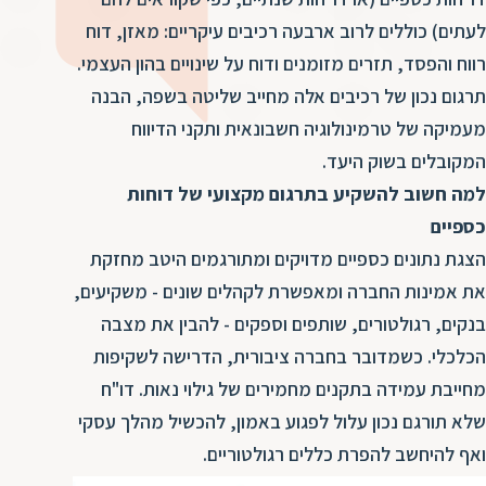
ד
ה
לעתים) כוללים לרוב ארבעה רכיבים עיקריים: מאזן, דוח
ת
ל
רווח והפסד, תזרים מזומנים ודוח על שינויים בהון העצמי.
ת
ת
תרגום נכון של רכיבים אלה מחייב שליטה בשפה, הבנה
נ
ת
מעמיקה של טרמינולוגיה חשבונאית ותקני הדיווח
א
ת
המקובלים בשוק היעד.
א
ת
למה חשוב להשקיע בתרגום מקצועי של דוחות
ס
ת
כספיים
ו
ת
הצגת נתונים כספיים מדויקים ומתורגמים היטב מחזקת
ס
ע
את אמינות החברה ומאפשרת לקהלים שונים - משקיעים,
ל
בנקים, רגולטורים, שותפים וספקים - להבין את מצבה
ת
הכלכלי. כשמדובר בחברה ציבורית, הדרישה לשקיפות
ו
מחייבת עמידה בתקנים מחמירים של גילוי נאות. דו"ח
ת
שלא תורגם נכון עלול לפגוע באמון, להכשיל מהלך עסקי
ת
ואף להיחשב להפרת כללים רגולטוריים.
ת