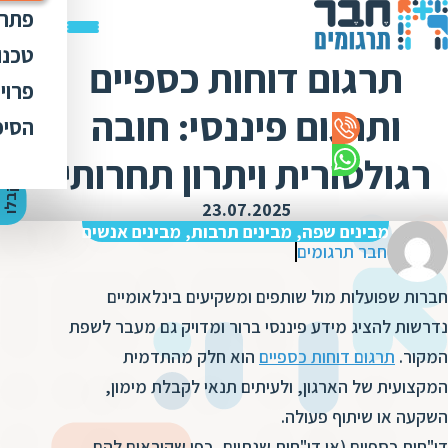
פתרו
תרג
טכנו
תרגום דוחות כספיים
ת
הק
עימ
פרוי
מ
ת
ותרגום פיננסי: חובה
פתר
הבט
לכל
הסיפ
מ
ת
ת
מדר
אוד
רגולטורית ויתרון תחרותי
ת
ס
ת
כלי
אוד
י
ק
ב
ל
ו
ה
צ
ע
ת
מ
ח
י
ר
ת
ת
23.07.2025
ד
תרג
תקנ
ו
א
מבינים שפה, מבינים תרבות, מבינים אנשים
ת
ל
חבר תרגומים
זיכ
הצו
ת
י
ב
כ
מגז
חברות שפועלות מול שותפים ומשקיעים בינלאומיים
מ
ת
ת
ו
קרי
נדרשות להציג מידע פיננסי ברור ומדויק גם מעבר לשפת
ת
ת
המקור.
תרגום דוחות כספיים
הוא חלק מהתדמית
ת
ה
מ
ה
המקצועית של הארגון, ולעיתים תנאי לקבלת מימון,
ה
ס
ת
השקעה או שיתוף פעולה.
מ
מ
ק
דו"חות כספיים (או דו"חות שנתיים, כפי שקוראים להם