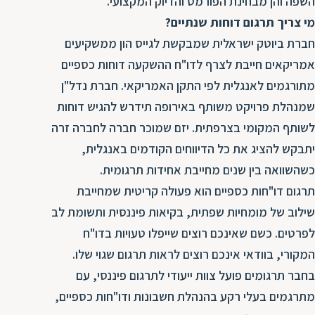
השפה והן מבחינת הפורמט והדיוק המקצועי.
מי צריך תרגום דוחות שנתיים?
חברת ביוטק ישראלית שמבקשת לגייס הון ממשקיעים
אמריקאים חייבת לצרף לדו"ח ההשקעה דוחות כספיים
מתורגמים לאנגלית לפי התקן האמריקאי. חברת נדל"ן
שמנהלת פרויקט משותף באירופה תידרש להגיש דוחות
לשותף המקומי בצרפתית. יזם שמוכר חברה לחברה זרה
יתבקש להציג את כל הדיווחים הקודמים באנגלית,
כשהשוואה בין שנים מחייבת אחידות תרגומית.
תרגום דו"חות כספיים הוא פעולה קריטית שמחייבת
שילוב של מומחיות שפתית, בקיאות פיננסית ותשומת לב
לפרטים. כשם שאינכם רוצים שייפלו טעויות בדו"ח
המקורי, בוודאי אינכם רוצים לראות תרגום שגוי שלו.
בחבר תרגומים פועל צוות ייעודי לתרגום פיננסי, עם
מתרגמים בעלי רקע בהנהלת חשבונות ודו"חות כספיים,