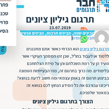
פתרו
תרג
טכנו
תרגום גיליון ציונים
ת
הק
עימ
פרוי
מ
ת
23.07.2019
פתר
הבט
לכל
הסיפ
מ
ת
מבינים שפה, מבינים תרבות, מבינים אנשים
ת
מדר
חבר תרגומים
אוד
ת
ס
ת
כלי
אוד
י
ק
ב
ל
ו
ה
צ
ע
ת
מ
ח
י
ר
תרגום גיליון ציונים
הוא הכרחי כאשר אתם מתכננים
ת
ת
ד
תרג
תקנ
ו
א
ללמוד או לעבוד בחו"ל, שכן זהו המסמך העיקרי אשר
ת
ל
זיכ
הצו
מעיד הן על רמת השכלתם והן על מידת הצלחתכם
ת
י
ב
כ
בלימודים. מה כרוך בתרגום זה, מהי הבעייתיות הטמונה
מגז
מ
ת
ת
בביצוע תרגום זה באופן עצמאי ומה חשוב לדעת בנושא?
ו
קרי
ת
ריכזנו עבורכם את כל המידע הנחוץ לכם בנושא זה
ת
ת
ה
מ
במאמר שלפניכם.
ה
ה
ס
ת
הצורך בתרגום גיליון ציונים
מ
מ
ק