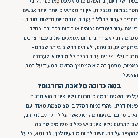
ד
בעידן של היום, בו העולם מרגיש מעט כמו כפר גלובלי
ה
חסר גבולות ומגבלות, אין זה מפתיע כי יותר ויותר אנשים
ת
ל
בוחרים לעבור לחו"ל בעקבות הזדמנויות חדשות וטובות -
ת
ת
בין אם עבור לימודים גבוהים או קידום בקריירה. כחלק
נ
ת
ממגמה זו, יש צורך בתרגום מסמכים שונים עבור צרכים
א
ת
בירוקרטיים, וביניהם, ולעיתים החשוב ביותר שבהם -
א
ת
תרגום גיליון ציונים עבור קבלה ללימודים או לעבודה.
ס
ת
כאמור, מסמך זה הוא המסמך הרשמי המעיד על רמת
ו
ת
ההשכלה.
ס
ע
במה כרוכה מלאכת התרגום?
ל
ת
על פני השטח נדמה כי תרגום גיליון ציונים הוא תרגום
ו
פשוט וזריז, שהרי כמות המלל בו מצומצמת מאוד. עם
ת
זאת, מדובר בטעות מהותית אשר עלולה להסב נזק רב,
ת
שכן לתרגום גיליון ציונים יש כללים מסוימים שחובה
ת
להקפיד עליהם. חשוב להיות מודעים לכך, לדוגמא, כי על