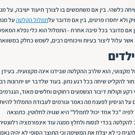
שיחה כלשהי. בין אם משתמשים בו לצורך תיעוד ישיבה, על מנ
ק ולא יחסרו פרטים, בין אם מדובר על
תמלול הקלטה
על מנת
ן אם מדובר בכל סיבה אחרת - התמלול הוא כלי נפלא המאפ
אשר עלול ליצור בעיות וויכוחים רבים, לשמש כחלק במשוואה 
לדים
מקצועי, הוא שלרב ההקלטה שבידנו אינה מקצועית. בעידן ב
חור להקליט שיחה בכל רגע נתון. בעוד שלדבר יש יתרונות רבי
 רקע וקולות דיבור הנשמעים רחוקים וחלשים מאוד, הנגרמים
על הניסיון לפענח מה נאמר וגורמים לעבודת התמלול להיות
לפיה "כל אחד יכול לתמלל" היא שגויה לחלוטין. כתוצאה
להקלטה בכדי לנסות ולחלץ ממנה עוד אינפורמציה רלוונטית
ניח כי לא יצלח את המשימה וכי התוצר הסופי לא יהיה נאמן