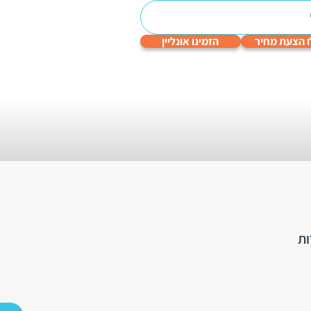
 הצעת מחיר
הזמינו אונליין
עריכה
תרגום
תרגום
תרגום
תרגום
לשונית
טכני
תעודות
שפות
גיימינג
והנדסי
ות