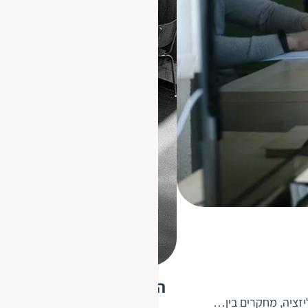
האתגרים והסיפור האנושי 
זציה, מחקרים בין…