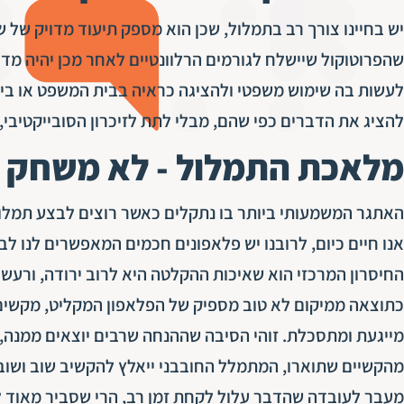
יש בחיינו צורך רב בתמלול, שכן הוא מספק תיעוד מדויק של 
שהפרוטוקול שיישלח לגורמים הרלוונטיים לאחר מכן יהיה מדוי
לעשות בה שימוש משפטי ולהציגה כראיה בבית המשפט או בי
להציג את הדברים כפי שהם, מבלי לתת לזיכרון הסובייקטיבי, 
מלאכת התמלול - לא משחק י
האתגר המשמעותי ביותר בו נתקלים כאשר רוצים לבצע תמלול 
אנו חיים כיום, לרובנו יש פלאפונים חכמים המאפשרים לנו לב
החיסרון המרכזי הוא שאיכות ההקלטה היא לרוב ירודה, ורעשי
כתוצאה ממיקום לא טוב מספיק של הפלאפון המקליט, מקשים 
מייגעת ומתסכלת. זוהי הסיבה שההנחה שרבים יוצאים ממנה, 
מהקשיים שתוארו, המתמלל החובבני ייאלץ להקשיב שוב ושוב 
מעבר לעובדה שהדבר עלול לקחת זמן רב, הרי שסביר מאוד לה