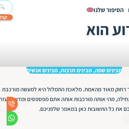
הסיפור שלנו
קבלו
וע הוא
טים
אודות
תרגום
הנגשת
קלדנות
תרגום
Textify:
תרגום
תמלול
תרגום
תמלול
תרגום
תמלול
תרגום
תרגום
תרגום
אודות קבוצת חבר
ת
יות
כתוביות
מסמכים
פיננסי
לניהול
משפטי
אוטומטי
מסמכי
סרטונים
לפי
רפואי
נוטריוני
אקדמי
שיווקי
ם
דיגיטליים
תמלול
הגירה
סגמנטים
ופרסומי
ותוכן
תקנים וחברויות
הצוות
מבינים שפה, מבינים תרבות, מבינים אנשים
מגזין חבר
 רחוק מאוד מהאמת. מלאכת התמלול היא למעשה מורכבת
קריירה
חילה, מהי אותה מורכבות אותה אתם מפספסים ומדוע היעזר
כם את כל התשובות כאן במאמר שלפניכם.