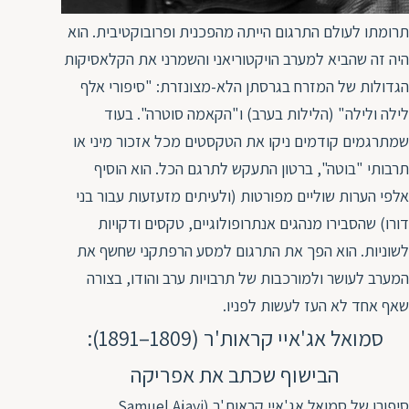
תרומתו לעולם התרגום הייתה מהפכנית ופרובוקטיבית. הוא
היה זה שהביא למערב הויקטוריאני והשמרני את הקלאסיקות
הגדולות של המזרח בגרסתן הלא-מצונזרת: "סיפורי אלף
לילה ולילה" (הלילות בערב) ו"הקאמה סוטרה". בעוד
שמתרגמים קודמים ניקו את הטקסטים מכל אזכור מיני או
תרבותי "בוטה", ברטון התעקש לתרגם הכל. הוא הוסיף
אלפי הערות שוליים מפורטות (ולעיתים מזעזעות עבור בני
דורו) שהסבירו מנהגים אנתרופולוגיים, טקסים ודקויות
לשוניות. הוא הפך את התרגום למסע הרפתקני שחשף את
המערב לעושר ולמורכבות של תרבויות ערב והודו, בצורה
שאף אחד לא העז לעשות לפניו.
סמואל אג'איי קראות'ר (1809–1891):
הבישוף שכתב את אפריקה
סיפורו של סמואל אג'איי קראות'ר (Samuel Ajayi