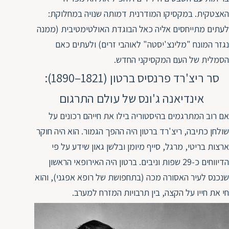
האצטקית. במקסיקו המודרנית דמותה שנויה במחלוקת:
לעתים מתייחסים אליה כאל הבוגדת האולטימטיבית (ממנה
נגזר המונח "מלינצ'יסטה" לאוהבי זרים) ולעתים כאם
הסמלית של העם המקסיקני החדש.
סר ריצ'רד פרנסיס ברטון (1821–1890):
אינדיאנה ג'ונס של עולם התרגום
אם רוב המתרגמים בהיסטוריה בילו את חייהם רכונים על
שולחן כתיבה, ריצ'רד ברטון היה ההפך הגמור. הוא היה חוקר
ארצות בריטי, מרגל, סייף מיומן ובלשן גאון שידע על פי
הדיווחים כ-29 שפות וניבים. ברטון היה האירופאי הראשון
שנכנס לעיר האסורה מכה (בתחפושת של רופא אפגני), והוא
חי את חייו על הקצה, בין תרבויות המזרח למערב.