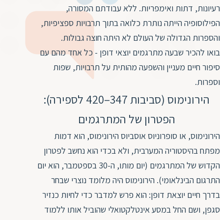
ד
ה
רעיונות, דתות ואימפריות. ללא עבודתם המסורה,
ת
הפילוסופיה הייתה נותרת כלואה בתוך תרבויות ספציפיות,
ל
ת
והספרות הגדולה של העולם לא היתה חוצה גבולות.
ת
נ
בואו להכיר שבעה מתרגמים יוצאי דופן - כל אחד מהם עם
ת
א
סיפור חיים מעניין והשפעה מהותית על תרבויות, שפות
ת
א
ת
וספרות.
ס
ת
הירונימוס (סביבות 347–420 לספירה):
ו
ת
הפטרון של המתרגמים
ס
ע
הירונימוס, או סופרוניוס אוסביוס הירונימוס, הוא דמות
ל
מפתח בהיסטוריה המערבית, ולא בכדי הוא נחשב לפטרון
ת
ו
הקדוש של המתרגמים (יום מותו, ה-30 בספטמבר, הוא יום
התרגום הבינלאומי). הירונימוס היה מלומד נוצרי שבחר
ת
ת
בדרך חיים יוצאת דופן: הוא פרש למדבר כדי לחיות כנזיר
סגפן, ושם החל במסע אינטלקטואלי שהוביל אותו ללמוד
ת