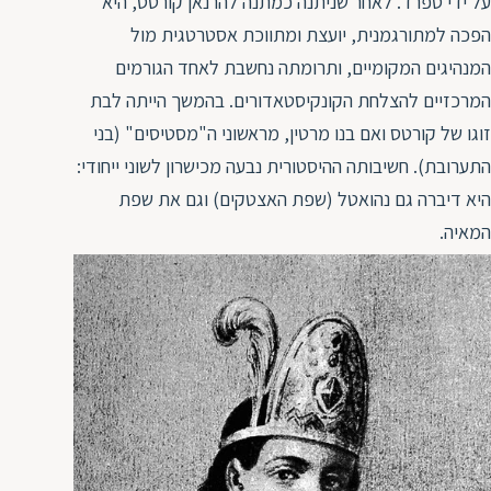
על ידי ספרד. לאחר שניתנה כמתנה להרנאן קורטס, היא
הפכה למתורגמנית, יועצת ומתווכת אסטרטגית מול
המנהיגים המקומיים, ותרומתה נחשבת לאחד הגורמים
המרכזיים להצלחת הקונקיסטאדורים. בהמשך הייתה לבת
זוגו של קורטס ואם בנו מרטין, מראשוני ה"מסטיסים" (בני
התערובת). חשיבותה ההיסטורית נבעה מכישרון לשוני ייחודי:
היא דיברה גם נהואטל (שפת האצטקים) וגם את שפת
המאיה.