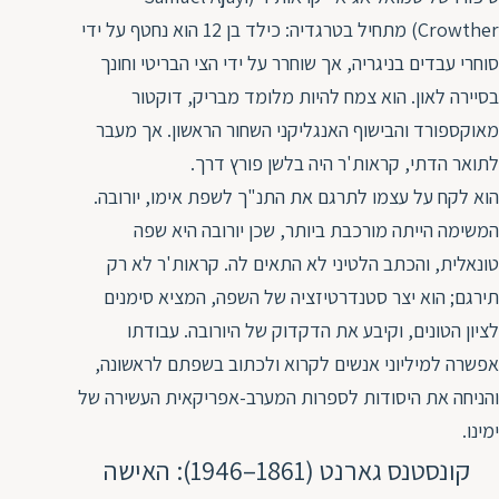
Crowther) מתחיל בטרגדיה: כילד בן 12 הוא נחטף על ידי
סוחרי עבדים בניגריה, אך שוחרר על ידי הצי הבריטי וחונך
בסיירה לאון. הוא צמח להיות מלומד מבריק, דוקטור
מאוקספורד והבישוף האנגליקני השחור הראשון. אך מעבר
לתואר הדתי, קראות'ר היה בלשן פורץ דרך.
הוא לקח על עצמו לתרגם את התנ"ך לשפת אימו, יורובה.
המשימה הייתה מורכבת ביותר, שכן יורובה היא שפה
טונאלית, והכתב הלטיני לא התאים לה. קראות'ר לא רק
תירגם; הוא יצר סטנדרטיזציה של השפה, המציא סימנים
לציון הטונים, וקיבע את הדקדוק של היורובה. עבודתו
אפשרה למיליוני אנשים לקרוא ולכתוב בשפתם לראשונה,
והניחה את היסודות לספרות המערב-אפריקאית העשירה של
ימינו.
קונסטנס גארנט (1861–1946): האישה