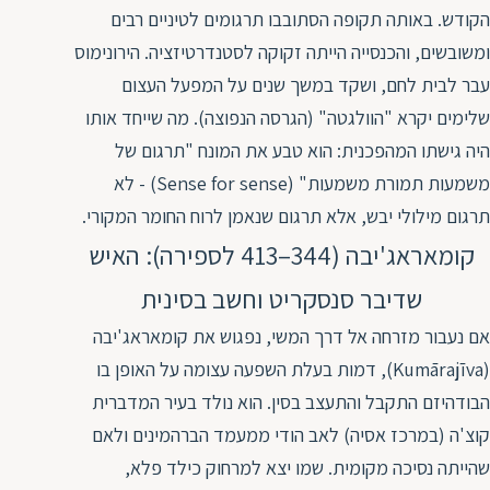
הקודש. באותה תקופה הסתובבו תרגומים לטיניים רבים
ומשובשים, והכנסייה הייתה זקוקה לסטנדרטיזציה. הירונימוס
עבר לבית לחם, ושקד במשך שנים על המפעל העצום
שלימים יקרא "הוולגטה" (הגרסה הנפוצה). מה שייחד אותו
היה גישתו המהפכנית: הוא טבע את המונח "תרגום של
משמעות תמורת משמעות" (Sense for sense) - לא
תרגום מילולי יבש, אלא תרגום שנאמן לרוח החומר המקורי.
קומאראג'יבה (344–413 לספירה): האיש
שדיבר סנסקריט וחשב בסינית
אם נעבור מזרחה אל דרך המשי, נפגוש את קומאראג'יבה
(Kumārajīva), דמות בעלת השפעה עצומה על האופן בו
הבודהיזם התקבל והתעצב בסין. הוא נולד בעיר המדברית
קוצ'ה (במרכז אסיה) לאב הודי ממעמד הברהמינים ולאם
שהייתה נסיכה מקומית. שמו יצא למרחוק כילד פלא,