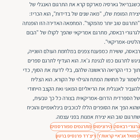
כשגבריאל גארסיה מארקס קרא את התרגום האנגלי של
יצירת המופת שלו, "מאה שנים של בדידות", הוא הכריז:
"התרגום טוב יותר מהמקור". המחמאה האדירה הזו הופנתה
לגרגורי רבאסה, מתרגם אמריקאי שהפך לקולו של "הבום
הלטינו-אמריקאי".
רבאסה, ששירת כמפענח צפנים במלחמת העולם השנייה,
ניגש לתרגום כמו לנגינת ג'אז. הוא העדיף לתרגם ספרים
תוך כדי הקריאה הראשונה שלהם, בלי לדעת את הסוף, כדי
לשמור על תחושת המתח והגילוי של הקורא. הוא הצליח
להעביר לאנגלית את הריאליזם המאגי ואת הקצב הייחודי
של הספרדית הדרום-אמריקאית בצורה כל כך טבעית,
שהוא הפך את הסופרים הללו לכוכבים בינלאומיים והוכיח
שתרגום טוב הוא יצירת אמנות בפני עצמה.
גרגורי רבאסה
הירונימוס
מתרגמים מפוררסמים
סמואל אג'איי קראות'ר
ריצ'רד פרנסיס ברטון