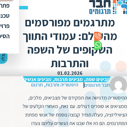
פתרו
תרג
טכנו
מתרגמים מפורסמים
ת
הק
עימ
פרוי
מ
ת
מהעולם: עמודי התווך
פתר
הבט
לכל
הסיפ
מ
ת
ת
מדר
אוד
השקופים של השפה
ת
ס
ת
כלי
אוד
י
ק
ב
ל
ו
ה
צ
ע
ת
מ
ח
י
ר
ת
ת
והתרבות
ד
תרג
תקנ
ו
א
ת
ל
זיכ
01.02.2026
הצו
ת
י
ב
מבינים שפה, מבינים תרבות, מבינים אנשים
כ
מגז
מ
היסטוריה ותרבות
,
תרגום
חבר תרגומים
ת
ת
ו
קרי
ת
ההיסטוריה מדגישה את תפקידם של מצביאים, מלכים,
ת
ת
ה
ממציאים או סופרים דגולים. עם זאת, מאחורי הקלעים של
מ
ה
ה
הציוויליזציה, פעלה תמיד קבוצה נוספת של אנשי מפתח:
ס
ת
מ
המתרגמים. הם היו אלו שבנו את הגשרים עליהם צעדו
מ
ק