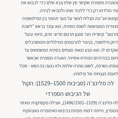
והאגדה מספרת שקיסר סין שלח צבא שלם כדי לכבוש את
עיר הולדתו רק כדי ללכוד אותו ולהביאו לבירה.
קומאראג'יבה הצליח לגשר על פער תהומי בין הפילוסופיה
ההודית המופשטת לשפה הסינית. הוא עמד בראש "לשכת
תרגום" קיסרית ויצר סגנון תרגום חדש: זורם, פיוטי ובעל
דיוק פילוסופי, בניגוד לתרגומים המילוליים והמסורבלים
שקדמו לו. הוא טבע מאות מונחים בסינית המשמשים עד
היום בבודהיזם המזרח-אסייתי. האגדה מספרת שכאשר
גופתו נשרפה, לשונו נותרה שלמה ולא נגעה בה האש - סמל
לאמת הנצחית של מילותיו.
לה מלינצ'ה (סביבות 1500–1529): הקול
של הכיבוש הספרדי
לה מלינצ'ה (1529–1496/1501), אצילה מקסיקנית מאזור
המפרץ, הייתה דמות מפתח בכיבוש האימפריה האצטקית