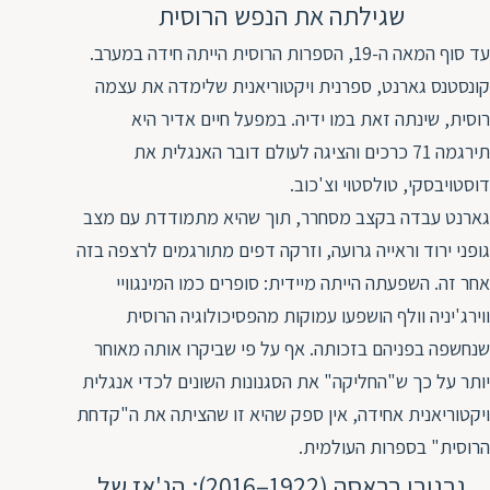
שגילתה את הנפש הרוסית
עד סוף המאה ה-19, הספרות הרוסית הייתה חידה במערב.
קונסטנס גארנט, ספרנית ויקטוריאנית שלימדה את עצמה
רוסית, שינתה זאת במו ידיה. במפעל חיים אדיר היא
תירגמה 71 כרכים והציגה לעולם דובר האנגלית את
דוסטויבסקי, טולסטוי וצ'כוב.
גארנט עבדה בקצב מסחרר, תוך שהיא מתמודדת עם מצב
גופני ירוד וראייה גרועה, וזרקה דפים מתורגמים לרצפה בזה
אחר זה. השפעתה הייתה מיידית: סופרים כמו המינגוויי
ווירג'יניה וולף הושפעו עמוקות מהפסיכולוגיה הרוסית
שנחשפה בפניהם בזכותה. אף על פי שביקרו אותה מאוחר
יותר על כך ש"החליקה" את הסגנונות השונים לכדי אנגלית
ויקטוריאנית אחידה, אין ספק שהיא זו שהציתה את ה"קדחת
הרוסית" בספרות העולמית.
גרגורי רבאסה (1922–2016): הג'אז של