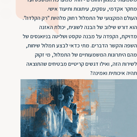
ד
ה
מחקר אקדמי, עסקים, עיתונות ותיעוד אישי.
ת
ל
העולם המקצועי של התמלול רחוק מלהיות "רק הקלדה".
ת
ת
הוא דורש שילוב של הבנה לשונית, יכולת האזנה
נ
ת
מדויקת, הקפדה על מבנה טקסט ושליטה בניואנסים של
א
ת
השפה והקשר הדברים. מתי כדאי לבצע תמלול שיחות,
א
ת
מהם היתרונות המשמעותיים של התמלול, מי זקוק
ס
ת
לשירות הזה, ואילו דגשים קריטיים מבטיחים שהתוצאה
ו
ת
תהיה איכותית ואמינה?
ס
ע
ל
ת
ו
ת
ת
ת