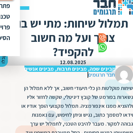
פתרו
תרג
טכנו
תמלול שיחות: מתי יש בו
ת
הק
עימ
פרוי
מ
ת
צורך ועל מה חשוב
פתר
הבט
לכל
הסיפ
מ
ת
ת
מדר
אוד
להקפיד?
ת
ס
ת
כלי
אוד
י
ק
ב
ל
ו
ה
צ
ע
ת
מ
ח
י
ר
ת
ת
12.08.2025
ד
תרג
תקנ
ו
א
מבינים שפה, מבינים תרבות, מבינים אנשים
ת
ל
חבר תרגומים
זיכ
הצו
ת
י
ב
כ
מגז
שיחות מוקלטות הן כלי תיעודי חשוב, אך ללא תמלול הן
מ
ת
ת
ו
קרי
נשארות בפורמט של קובץ דיגיטלי, שקשה לחזור אליו
ת
ת
ולהוציא ממנו אינפורמציה. תמלול מקצועי הופך אודיו או
ת
ה
מ
ה
וידאו למסמך כתוב, נגיש וניתן לחיפוש, עם נאמנות
ה
ס
ת
גבוהה למקור. מעבר להיבט הטכני, לתמלול יש ערך
מ
מ
ק
משמעותי במגוון תחומים - החל ממערכת המשפט ועד