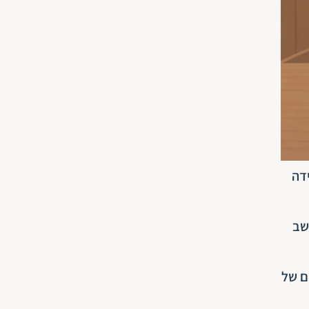
דה
שב
ם של