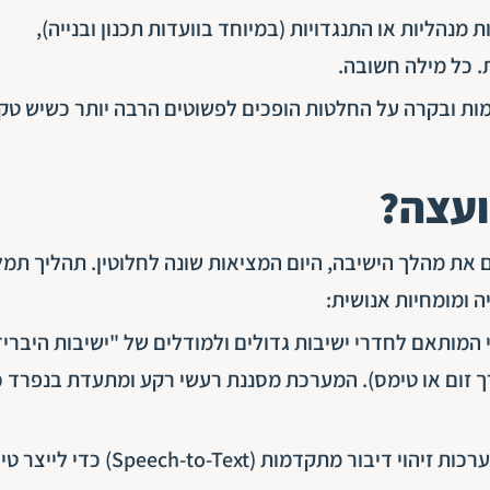
נהליות או התנגדויות (במיוחד בוועדות תכנון ובנייה),
. כל מילה חשובה.
ת ובקרה על החלטות הופכים לפשוטים הרבה יותר כשיש טק
ועצה?
ת מהלך הישיבה, היום המציאות שונה לחלוטין. תהליך תמל
 ומומחיות אנושית:
המותאם לחדרי ישיבות גדולים ולמודלים של "ישיבות היבריד
 זום או טימס). המערכת מסננת רעשי רקע ומתעדת בנפרד כ
חברות התמלול המובילות נעזרות במערכות זיהוי דיבור מתקדמות (peech-to-Text