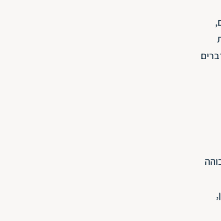
,
ברים
והה
,