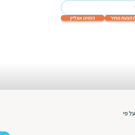
 הצעת מחיר
הזמינו אונליין
עריכה
תרגום
תרגום
תרגום
תרגום
לשונית
טכני
תעודות
שפות
גיימינג
והנדסי
ל פי