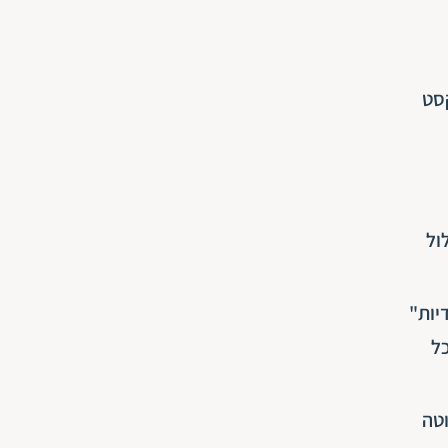
סט
ול
יות"
ל
S) כדי לייצר טיוטה