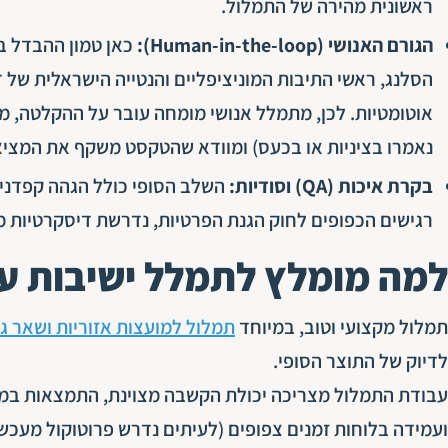
ראשונית מהירה של התמלול.
הגורם האנושי (Human-in-the-loop):
כאן טמון ההבדל ב
הסלנג, ראשי התיבות המוניציפליים והנטייה הישראלית של
אוטומטיות. לכן, מתמלל אנושי מומחה עובר על ההקלטה, מ
נאמרו בציניות או בכעס) ומוודא שהטקסט משקף את המציאו
בקרת איכות (QA) וסודיות:
השלב הסופי כולל הגהה קפדנית
רגישים הכפופים לחוק הגנת הפרטיות, נדרשת דיסקרטיות 
למה מומלץ לתמלל ישיבות ע
תמלול מקצועי וטוב, במיוחד
תמלול למועצות אזוריות ושאר גו
לדיוק של התוצר הסופי
.
עבודת התמלול מצריכה יכולת הקשבה מצוינת, התמצאות במונח
ועמידה בלוחות זמנים צפופים (לעיתים נדרש פרוטוקול מעכשי