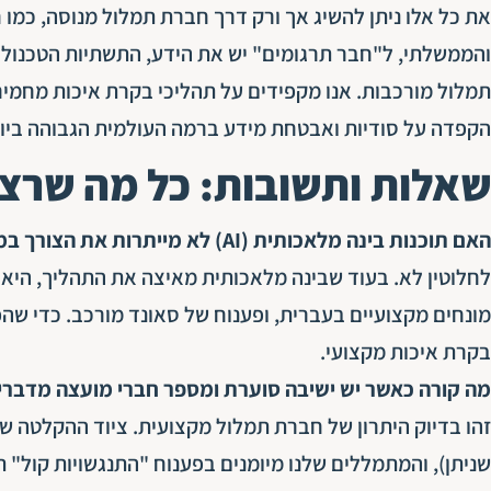
את כל אלו ניתן להשיג אך ורק דרך חברת תמלול מנוסה, כמו
ח
והממשלתי, ל"חבר תרגומים" יש את הידע, התשתיות הטכנולוגי
תמלול מורכבות. אנו מקפידים על תהליכי בקרת איכות מחמי
הקפדה על סודיות ואבטחת מידע ברמה העולמית הגבוהה ביו
שאלות ותשובות: כל מה שרצי
האם תוכנות בינה מלאכותית (AI) לא מייתרות את הצורך במתמלל אנושי?
לחלוטין לא. בעוד שבינה מלאכותית מאיצה את התהליך, היא ע
מונחים מקצועיים בעברית, ופענוח של סאונד מורכב. כדי שהפ
בקרת איכות מקצועי.
מה קורה כאשר יש ישיבה סוערת ומספר חברי מועצה מדברי
זהו בדיוק היתרון של חברת תמלול מקצועית. ציוד ההקלטה 
שניתן), והמתמללים שלנו מיומנים בפענוח "התנגשויות קול" ת