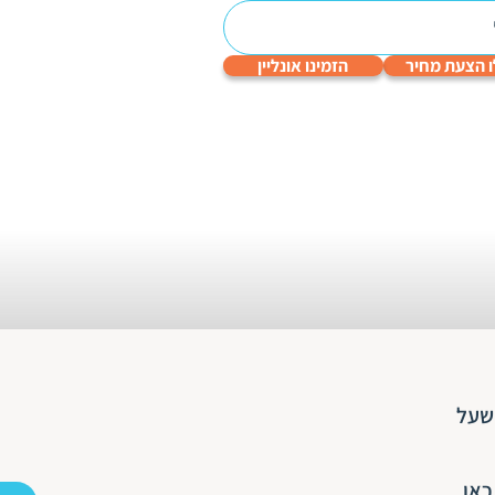
 הצעת מחיר
הזמינו אונליין
עריכה
תרגום
תרגום
תרגום
תרגום
לשונית
טכני
תעודות
שפות
גיימינג
והנדסי
 שעל
כאן