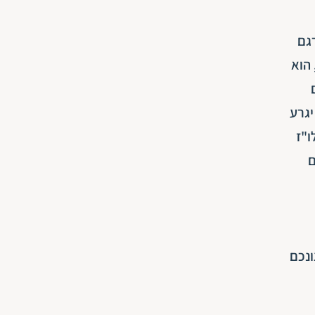
גם
הוא
יגרע
ו"ז
ם
ונכם