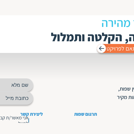
 מהירה
ה, הקלטה ותמלול
אם לפרויקט
 שפות,
ות מקיר
תרגום שפות
ליצירת קשר
אני מאשר/ת קבל
למייל
תרגום לאנגלית ומאנגלית
תרגום לרוסית
למחלקת המכירות : 03-5190777
תרגו