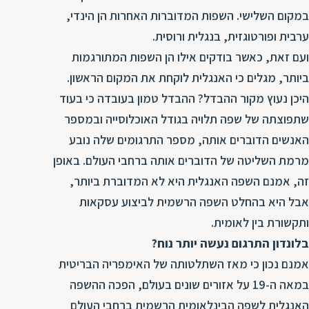
ת
במקום השלישי. השפות המדוברות האחרות הן הינדי,
ערבית ופורטוגזית, בנגלית ורוסית.
ועם זאת, כאשר בודקים אילו הן השפות המתורגמות
ביותר, מגלים כי האנגלית לוקחת את המקום הראשון.
היכן נעוץ מקור ההבדל? ההבדל טמון בעובדה כי בעוד
שתפוצתה של שפה תלויה בגודל האוכלוסייה ובמספר
האנשים הדוברים אותה, מספר התרגומים שלה נובע
מרמת השליטה של הדוברים אותה ברחבי העולם. באופן
זה, אמנם השפה האנגלית היא לא המדוברת ביותר,
אבל היא בהחלט השפה הרשמית לביצוע עסקאות
ותקשורת בין לאומית.
בלונדון התרגום נעשה יותר נוח?
אמנם נכון כי מאז השתלטותה של האימפריה הבריטית
במאה ה-19 על אזורים שונים בעולם, הפכה ההשפה
האנגלית לשפה הבינלאומית הרשמית ברחבי העולם