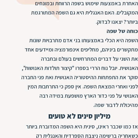
ד
האחרת באמצעות שימוש בשפה הרווחת ובמונחים
ה
המקובלים. האם האנגלית היא גם השפה המתורגמת
ת
ל
ביותר? יצאנו לבדוק.
ת
ת
כוחה של שפה
נ
ת
השפה היא הכלי באמצעותו בני אדם מתרבויות שונות
א
ת
מתקשרים ביניהם, מחליפים אינפורמציה ומיידעים אחד
א
ת
ס
את השני על דברים המתרחשים בעולם ובחברה
ת
ו
האנושית. יובל נוח הררי בספרו "קיצור תולדות האנושות",
ת
ס
סוקר את התפתחות ההיסטוריה האנושית ואת פני החברה
ע
ל
לפני ואחרי המצאת השפה. אין ספק כי התרחבות המין
האנושי על פני כדור הארץ מושפעת במידה רבה
ת
ו
מהיכולת לדבור שפה.
ת
מיליון סינים לא טועים
ת
אז כמו שכבר ראינו, סינית היא השפה המדוברת ביותר
ת
כשאחריה ברשימה ניצבת הספרדית והאנגלית רק