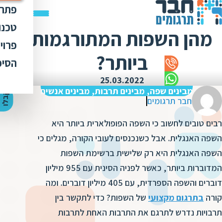
פתרו
תרג
טכנו
מהן השפות המתורגמות
ת
הק
עימ
פרוי
מ
ת
ביותר?
פתר
הבט
לכל
הסיפ
מ
ת
ת
מדר
אוד
25.03.2022
ת
ס
ת
מבינים שפה, מבינים תרבות, מבינים אנשים
כלי
אוד
י
ק
ב
ל
ו
ה
צ
ע
ת
מ
ח
י
ר
ת
ת
חבר תרגומים
ד
תרג
תקנ
ו
א
רבים טובים לחשוב כי השפה הפופולארית ביותר היא
ת
ל
זיכ
הצו
ת
י
ב
השפה האנגלית. אבל כשנכנסים לעובי הקורה, מגלים כי
כ
מגז
מ
השפה האנגלית היא רק שלישית ברשימת השפות
ת
ת
ו
קרי
המדוברות ביותר, כאשר לפניה הסינית עם 955 מיליון
ת
ת
ת
ה
דוברים והשפה הספרדית, עם 405 מיליון דוברים. ומה
מ
ה
קורה
בתרגום מקצועי
של השפות? כדי לתקשר בין
ה
ס
ת
מ
תרבויות נדרש לתרגם את התרבות האחת לתרבות
מ
ק